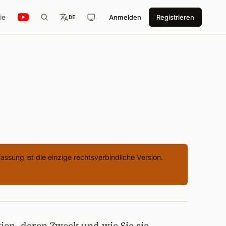
ie
Anmelden
Registrieren
DE
assung ist die einzige rechtsverbindliche Version.
ien, deren Zweck und wie Sie sie