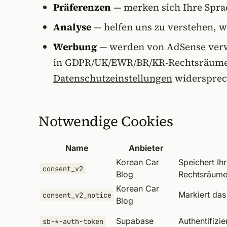
Präferenzen
— merken sich Ihre Spra
Analyse
— helfen uns zu verstehen, w
Werbung
— werden von AdSense verwe
in GDPR/UK/EWR/BR/KR-Rechtsräumen g
Datenschutzeinstellungen
widersprec
Notwendige Cookies
Name
Anbieter
Korean Car
Speichert Ih
consent_v2
Blog
Rechtsräume
Korean Car
Markiert da
consent_v2_notice
Blog
Supabase
Authentifizi
sb-*-auth-token