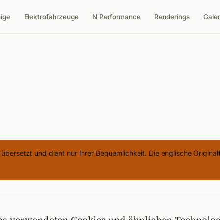
nige
Elektrofahrzeuge
N Performance
Renderings
Galer
übersetzt und dient nur Ihrer Bequemlichkeit. Die englische Originalf
 uns verwendeten Cookies und ähnlichen Technolog