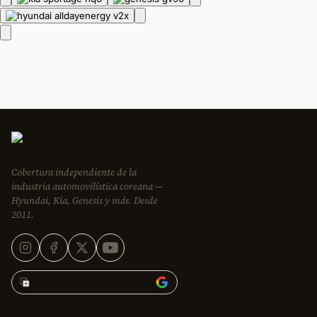
AD
AD
Cobertura independiente de la
industria automovilística coreana —
Hyundai, Kia, Genesis y más. Desde
2011.
Agregar Korean Car Blog en