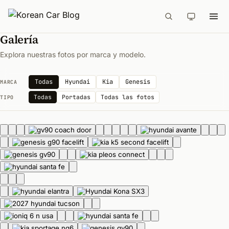
Galería
Explora nuestras fotos por marca y modelo.
Todas
Hyundai
Kia
Genesis
MARCA
Todas
Portadas
Todas las fotos
TIPO
AD
AD