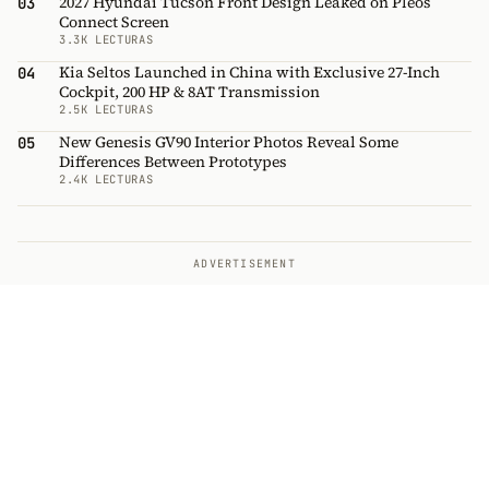
2027 Hyundai Tucson Front Design Leaked on Pleos
03
Connect Screen
3.3K LECTURAS
Kia Seltos Launched in China with Exclusive 27-Inch
04
Cockpit, 200 HP & 8AT Transmission
2.5K LECTURAS
New Genesis GV90 Interior Photos Reveal Some
05
Differences Between Prototypes
2.4K LECTURAS
ADVERTISEMENT