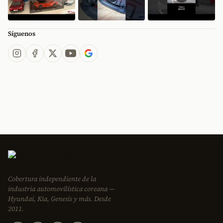
Síguenos
Cobertura independiente de la
industria automovilística coreana —
Hyundai, Kia, Genesis y más. Desde
2011.