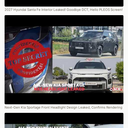
2027 Hyundai Santa Fe Interior Leaked! Goodbye DCT, Hello PLEOS Screen!
Next-Gen Kia Sportage Front Headlight Design Leaked, Confirms Rendering