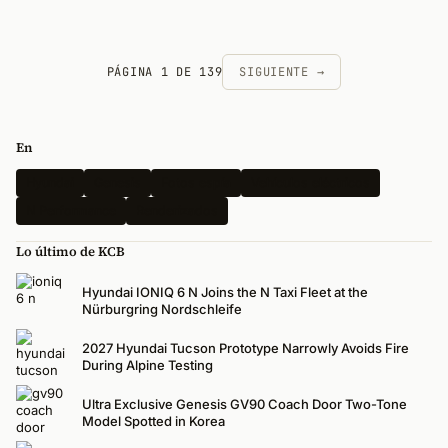
PÁGINA 1 DE 139
SIGUIENTE →
En
Hyundai
Genesis
Fotos espía
Vehículos eléctricos
N Performance
Renderizados
Lo último de KCB
Hyundai IONIQ 6 N Joins the N Taxi Fleet at the
Nürburgring Nordschleife
2027 Hyundai Tucson Prototype Narrowly Avoids Fire
During Alpine Testing
Ultra Exclusive Genesis GV90 Coach Door Two-Tone
Model Spotted in Korea