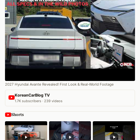
2027 Hyundai Avante Revealed! First Look & Real-World Footage
KoreanCarBlog TV
1.7K subscribers · 239 videos
Shorts