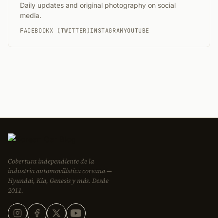
Daily updates and original photography on social
media.
FACEBOOK
X (TWITTER)
INSTAGRAM
YOUTUBE
Cobertura independiente de la
industria automovilística coreana —
Hyundai, Kia, Genesis y más. Desde
2011.