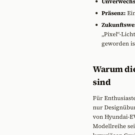
Unverwechse
Präsenz:
Ein
Zukunftswe
„Pixel“-Lic
geworden is
Warum die
sind
Für Enthusiast
nur Designübun
von Hyundai-EVs
Modellreihe sei