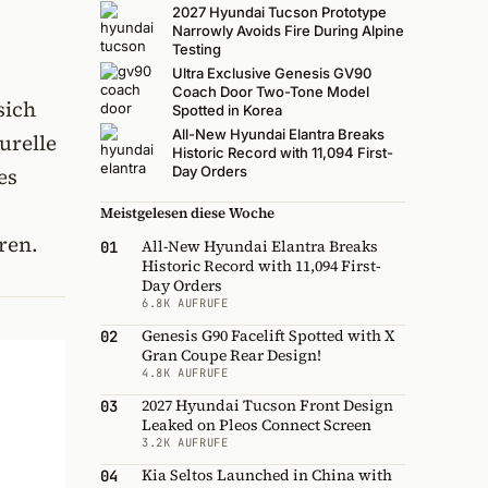
2027 Hyundai Tucson Prototype
Narrowly Avoids Fire During Alpine
Testing
Ultra Exclusive Genesis GV90
Coach Door Two-Tone Model
sich
Spotted in Korea
All-New Hyundai Elantra Breaks
urelle
Historic Record with 11,094 First-
es
Day Orders
Meistgelesen diese Woche
ren.
All-New Hyundai Elantra Breaks
01
Historic Record with 11,094 First-
Day Orders
6.8K AUFRUFE
Genesis G90 Facelift Spotted with X
02
Gran Coupe Rear Design!
4.8K AUFRUFE
2027 Hyundai Tucson Front Design
03
Leaked on Pleos Connect Screen
3.2K AUFRUFE
Kia Seltos Launched in China with
04