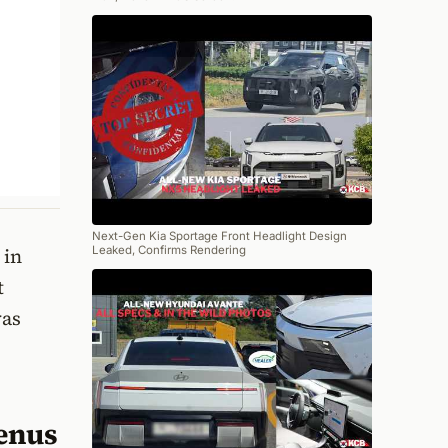
Next-Gen Kia Sportage Front Headlight Design
Leaked, Confirms Rendering
 in
t
was
Venus