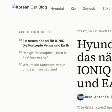
Hyundai
Kia
Genesis
Erlkö
START
/
ALLE NACHRI
AUF DIESER SEITE
Hyund
01
Ein neues Kapitel für IONIQ:
Die Konzepte Venus und Earth
das nä
02
Design-Philosophie: „Best in
First Impression“
IONIQ
03
Warum die Konzepte Venus
und Earth wichtig sind
und 
Jose Antonio 
Gefällt mir
0
Sp