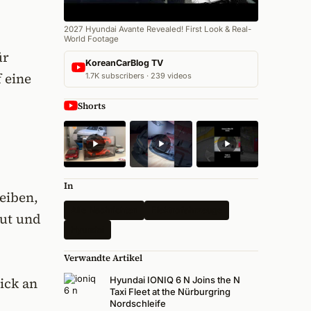
2027 Hyundai Avante Revealed! First Look & Real-
World Footage
ür
KoreanCarBlog TV
 eine
1.7K subscribers · 239 videos
Shorts
In
eiben,
Alle Nachrichten
Elektrofahrzeuge
mut und
Hyundai
Verwandte Artikel
ick an
Hyundai IONIQ 6 N Joins the N
Taxi Fleet at the Nürburgring
Nordschleife