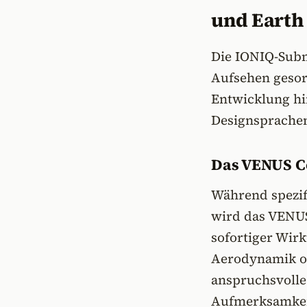
und Earth
Die IONIQ-Subm
Aufsehen gesor
Entwicklung hi
Designsprachen
Das VENUS Co
Während spezifi
wird das VENUS
sofortiger Wirk
Aerodynamik oft
anspruchsvolle 
Aufmerksamkeit