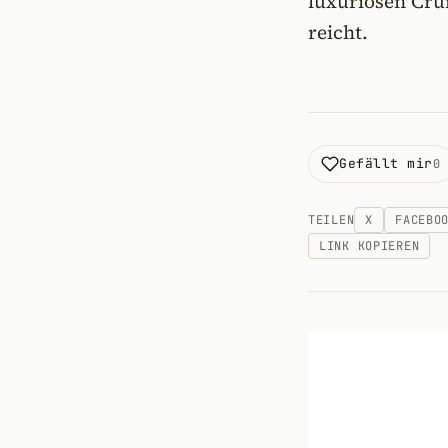
luxuriösen Cru
reicht.
Gefällt mir
0
TEILEN
X
FACEBO
LINK KOPIEREN