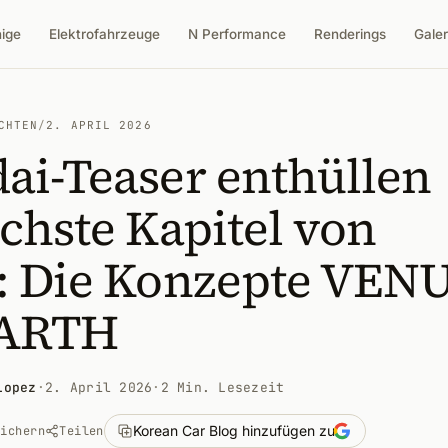
nige
Elektrofahrzeuge
N Performance
Renderings
Galer
CHTEN
/
2. APRIL 2026
ai-Teaser enthüllen
chste Kapitel von
: Die Konzepte VEN
EARTH
Lopez
·
2. April 2026
·
2 Min. Lesezeit
Korean Car Blog hinzufügen zu
eichern
Teilen