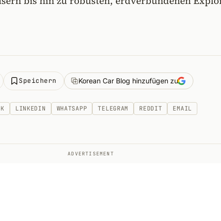
isern bis hin zu robusten, erdverbundenen Explo
Speichern
Korean Car Blog hinzufügen zu
OK
LINKEDIN
WHATSAPP
TELEGRAM
REDDIT
EMAIL
ADVERTISEMENT