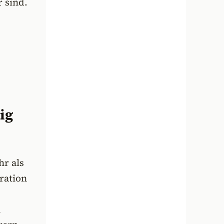
 sind.
ig
hr als
ration
n