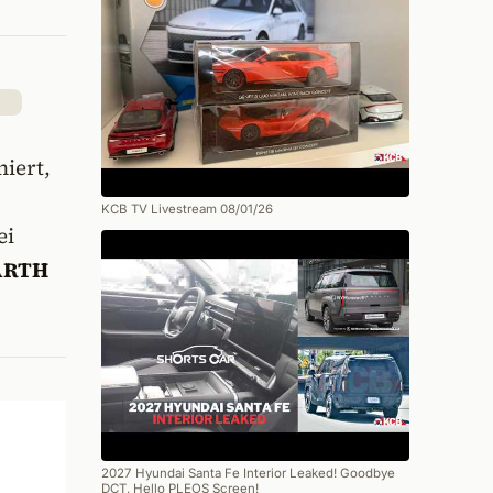
iert,
KCB TV Livestream 08/01/26
ei
ARTH
2027 Hyundai Santa Fe Interior Leaked! Goodbye
DCT, Hello PLEOS Screen!