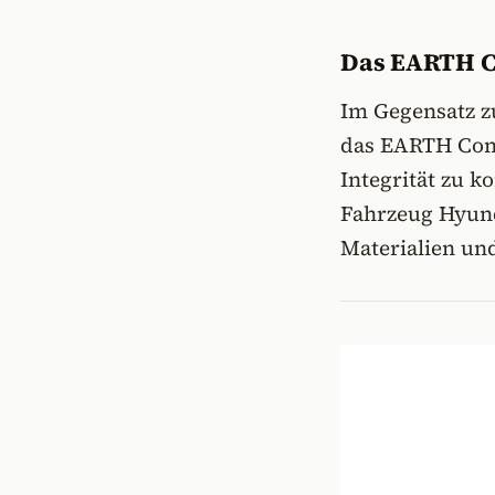
Das EARTH Co
Im Gegensatz z
das EARTH Conc
Integrität zu k
Fahrzeug Hyund
Materialien un