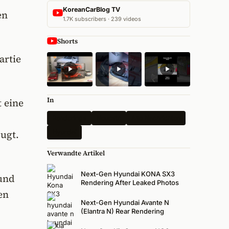
KoreanCarBlog TV
en
1.7K subscribers · 239 videos
Shorts
artie
In
 eine
Renderings
Neueste
Alle Nachrichten
ugt.
Hyundai
Verwandte Artikel
Next-Gen Hyundai KONA SX3
 und
Rendering After Leaked Photos
en
Next-Gen Hyundai Avante N
(Elantra N) Rear Rendering