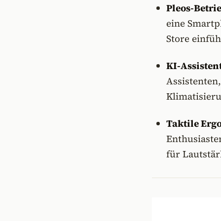
Pleos-Betri
eine Smartp
Store einfüh
KI-Assistent
Assistenten
Klimatisier
Taktile Erg
Enthusiaste
für Lautstä