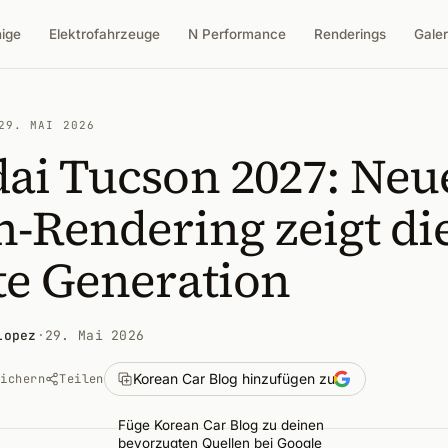
nige
Elektrofahrzeuge
N Performance
Renderings
Galer
29. MAI 2026
ai Tucson 2027: Neu
-Rendering zeigt di
te Generation
Lopez
·
29. Mai 2026
Korean Car Blog hinzufügen zu
eichern
Teilen
Füge Korean Car Blog zu deinen
bevorzugten Quellen bei Google