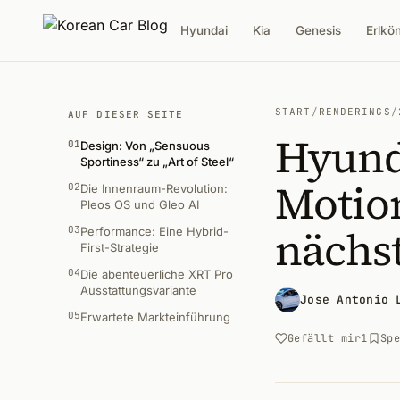
Hyundai
Kia
Genesis
Erlkö
START
/
RENDERINGS
/
AUF DIESER SEITE
Hyund
01
Design: Von „Sensuous
Sportiness“ zu „Art of Steel“
Motion
02
Die Innenraum-Revolution:
Pleos OS und Gleo AI
nächs
03
Performance: Eine Hybrid-
First-Strategie
04
Die abenteuerliche XRT Pro
Ausstattungsvariante
Jose Antonio 
05
Erwartete Markteinführung
Gefällt mir
1
Sp