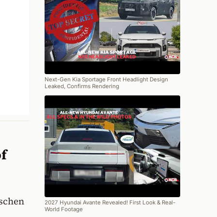
Next-Gen Kia Sportage Front Headlight Design
Leaked, Confirms Rendering
f
ischen
2027 Hyundai Avante Revealed! First Look & Real-
World Footage