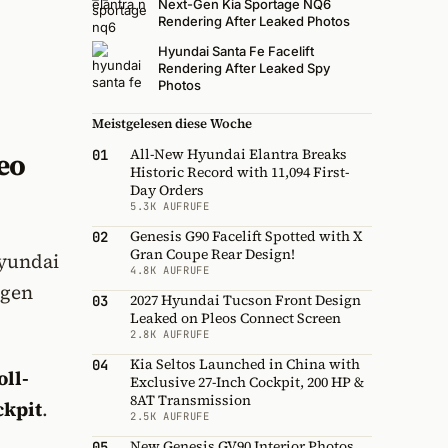
Next-Gen Kia Sportage NQ6
Rendering After Leaked Photos
Hyundai Santa Fe Facelift
Rendering After Leaked Spy
Photos
Meistgelesen diese Woche
All-New Hyundai Elantra Breaks
01
eo
Historic Record with 11,094 First-
Day Orders
5.3K AUFRUFE
Genesis G90 Facelift Spotted with X
02
Gran Coupe Rear Design!
Hyundai
4.8K AUFRUFE
igen
2027 Hyundai Tucson Front Design
03
Leaked on Pleos Connect Screen
2.8K AUFRUFE
Kia Seltos Launched in China with
04
oll-
Exclusive 27-Inch Cockpit, 200 HP &
8AT Transmission
ckpit
.
2.5K AUFRUFE
New Genesis GV90 Interior Photos
05