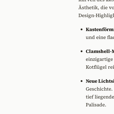
Ästhetik, die v
Design-Highlig
Kastenförmi
und eine fl
Clamshell-
einzigartig
Kotflügel r
Neue Lichts
Geschichte. 
tief liegen
Palisade.