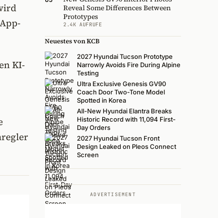
wird
Reveal Some Differences Between
Prototypes
 App-
2.4K AUFRUFE
Neuestes von KCB
2027 Hyundai Tucson Prototype
en KI-
Narrowly Avoids Fire During Alpine
Testing
Ultra Exclusive Genesis GV90
Coach Door Two-Tone Model
Spotted in Korea
All-New Hyundai Elantra Breaks
e
Historic Record with 11,094 First-
Day Orders
hregler
2027 Hyundai Tucson Front
Design Leaked on Pleos Connect
.
Screen
ADVERTISEMENT