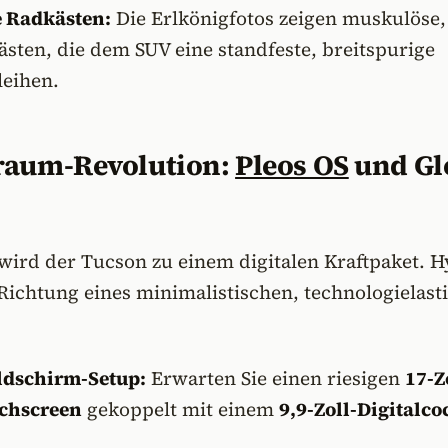
 Radkästen:
Die Erlkönigfotos zeigen muskulöse,
sten, die dem SUV eine standfeste, breitspurige
leihen.
raum-Revolution:
Pleos OS
und Gl
ird der Tucson zu einem digitalen Kraftpaket. 
Richtung eines minimalistischen, technologielast
ldschirm-Setup:
Erwarten Sie einen riesigen
17-Z
uchscreen
gekoppelt mit einem
9,9-Zoll-Digitalco