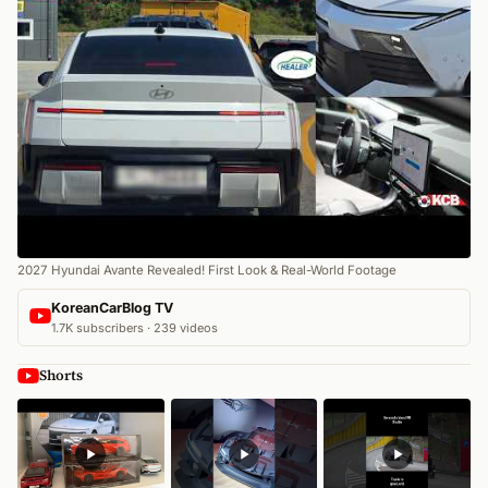
2027 Hyundai Avante Revealed! First Look & Real-World Footage
KoreanCarBlog TV
1.7K subscribers · 239 videos
Shorts