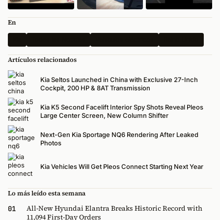
En
Kia
Todas las Noticias
Vehículos eléctricos
Reino Unido
Artículos relacionados
Kia Seltos Launched in China with Exclusive 27-Inch
Cockpit, 200 HP & 8AT Transmission
Kia K5 Second Facelift Interior Spy Shots Reveal Pleos
Large Center Screen, New Column Shifter
Next-Gen Kia Sportage NQ6 Rendering After Leaked
Photos
Kia Vehicles Will Get Pleos Connect Starting Next Year
Lo más leído esta semana
All-New Hyundai Elantra Breaks Historic Record with
01
11,094 First-Day Orders