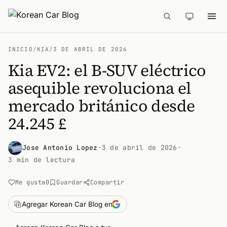
INICIO
/
KIA
/
3 DE ABRIL DE 2026
Kia EV2: el B-SUV eléctrico
asequible revoluciona el
mercado británico desde
24.245 £
Jose Antonio Lopez
·
3 de abril de 2026
·
3 min de lectura
Me gusta
0
Guardar
Compartir
Agregar Korean Car Blog en