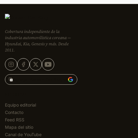
Cobertura independiente de la
industria automovilística coreana —
Hyundai, Kia, Genesis y más. Desde
2011.
Agregar Korean Car Blog en
EDITORIAL
Equipo editorial
Contacto
Feed RSS
Mapa del sitio
Canal de YouTube