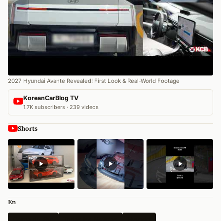
2027 Hyundai Avante Revealed! First Look & Real-World Footage
KoreanCarBlog TV
1.7K subscribers · 239 videos
Shorts
En
Corea del Sur
Todas las Noticias
Hyundai