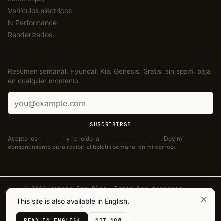
Vehículos eléctricos
N Performance
Renderizados
BOLETÍN
Resumen semanal. Hyundai, Kia, Genesis. Gratis, sin spam, baja
en cualquier momento.
Correo electrónico
SUSCRIBIRSE
Acepto los
Términos
y he leído la
Política de privacidad
. Doy mi
consentimiento para recibir el boletín semanal en mi correo.
© 2026 Korean Car Blog. Todos los derechos
reservados.
This site is also available in English.
·
Designed by
J. Aguilera
Privacidad
Cookies
Términos
Aviso legal
READ IN ENGLISH
NOT NOW