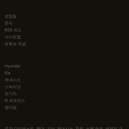
편집
편집팀
문의
RSS 피드
사이트맵
유튜브 채널
카테고리
Hyundai
Kia
제네시스
스파이샷
전기차
N 퍼포먼스
렌더링
뉴스레터
주간 다이제스트. 현대, 기아, 제네시스. 무료, 스팸 없음, 언제든 구