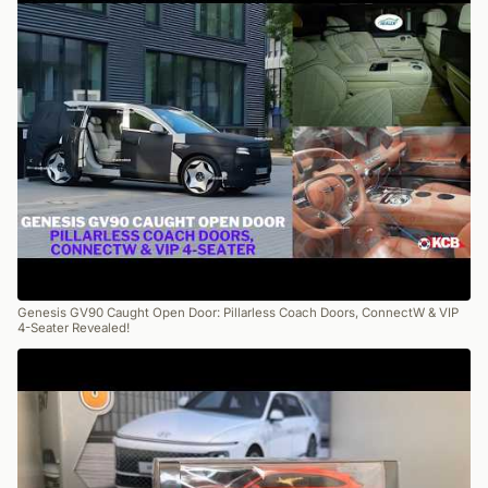
Genesis GV90 Caught Open Door: Pillarless Coach Doors, ConnectW & VIP
4-Seater Revealed!