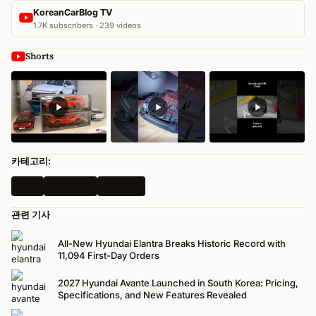
KoreanCarBlog TV
1.7K subscribers · 239 videos
Shorts
카테고리:
한국
모든 뉴스
Hyundai
관련 기사
All-New Hyundai Elantra Breaks Historic Record with
11,094 First-Day Orders
2027 Hyundai Avante Launched in South Korea: Pricing,
Specifications, and New Features Revealed