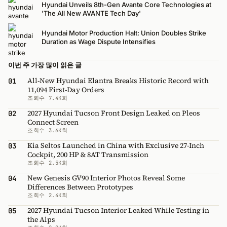
Hyundai Unveils 8th-Gen Avante Core Technologies at
'The All New AVANTE Tech Day'
Hyundai Motor Production Halt: Union Doubles Strike
Duration as Wage Dispute Intensifies
이번 주 가장 많이 읽은 글
All-New Hyundai Elantra Breaks Historic Record with
01
11,094 First-Day Orders
조회수 7.4K회
2027 Hyundai Tucson Front Design Leaked on Pleos
02
Connect Screen
조회수 3.6K회
Kia Seltos Launched in China with Exclusive 27-Inch
03
Cockpit, 200 HP & 8AT Transmission
조회수 2.5K회
New Genesis GV90 Interior Photos Reveal Some
04
Differences Between Prototypes
조회수 2.4K회
2027 Hyundai Tucson Interior Leaked While Testing in
05
the Alps