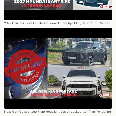
2027 Hyundai Santa Fe Interior Leaked! Goodbye DCT, Hello PLEOS Screen!
Next-Gen Kia Sportage Front Headlight Design Leaked, Confirms Rendering