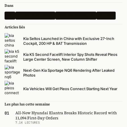
Dans
Kia
Toutes les actualités
Véhicules électriques
Hyundai
Articles liés
Kia Seltos Launched in China with Exclusive 27-Inch
Cockpit, 200 HP & 8AT Transmission
Kia K5 Second Facelift Interior Spy Shots Reveal Pleos
Large Center Screen, New Column Shifter
Next-Gen Kia Sportage NQ6 Rendering After Leaked
Photos
Kia Vehicles Will Get Pleos Connect Starting Next Year
Les plus lus cette semaine
All-New Hyundai Elantra Breaks Historic Record with
01
11,094 First-Day Orders
7.1K LECTURES