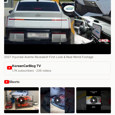
2027 Hyundai Avante Revealed! First Look & Real-World Footage
KoreanCarBlog TV
1.7K subscribers · 239 videos
Shorts