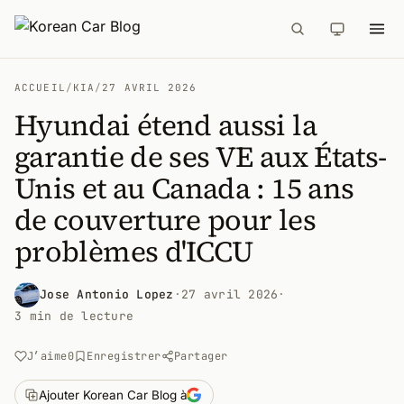
ACCUEIL
/
KIA
/
27 AVRIL 2026
Hyundai étend aussi la
garantie de ses VE aux États-
Unis et au Canada : 15 ans
de couverture pour les
problèmes d'ICCU
Jose Antonio Lopez
·
27 avril 2026
·
3 min de lecture
J’aime
0
Enregistrer
Partager
Ajouter Korean Car Blog à