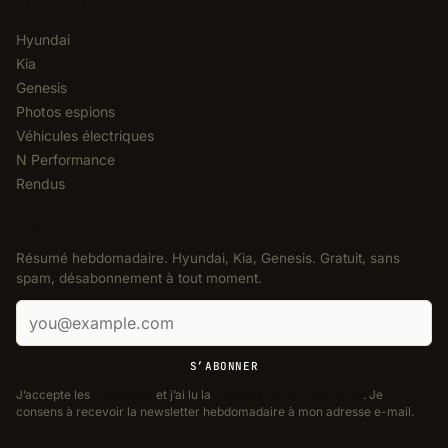
CATÉGORIES
Hyundai
Kia
Genesis
Photos espions
Véhicules électriques
N Performance
Rendus
NEWSLETTER
Résumé hebdomadaire. Hyundai, Kia, Genesis. Gratuit, sans
spam, désabonnement à tout moment.
Adresse e-mail
S’ABONNER
J’accepte les
Conditions
et j’ai lu la
Politique de confidentialité
. Je
consens à recevoir la newsletter hebdomadaire à mon adresse e-mail.