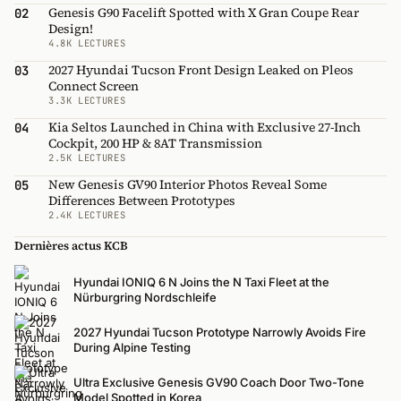
Genesis G90 Facelift Spotted with X Gran Coupe Rear
02
Design!
4.8K LECTURES
2027 Hyundai Tucson Front Design Leaked on Pleos
03
Connect Screen
3.3K LECTURES
Kia Seltos Launched in China with Exclusive 27-Inch
04
Cockpit, 200 HP & 8AT Transmission
2.5K LECTURES
New Genesis GV90 Interior Photos Reveal Some
05
Differences Between Prototypes
2.4K LECTURES
Dernières actus KCB
Hyundai IONIQ 6 N Joins the N Taxi Fleet at the
Nürburgring Nordschleife
2027 Hyundai Tucson Prototype Narrowly Avoids Fire
During Alpine Testing
Ultra Exclusive Genesis GV90 Coach Door Two-Tone
Model Spotted in Korea