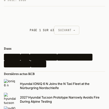
8 JUIL. 2026
PAGE 1 SUR 63
SUIVANT →
Dans
Hyundai
Kia
Photos espions
Véhicules électriques
N Performance
Rendus
Dernières actus KCB
Hyundai IONIQ 6 N Joins the N Taxi Fleet at the
Nürburgring Nordschleife
2027 Hyundai Tucson Prototype Narrowly Avoids Fire
During Alpine Testing