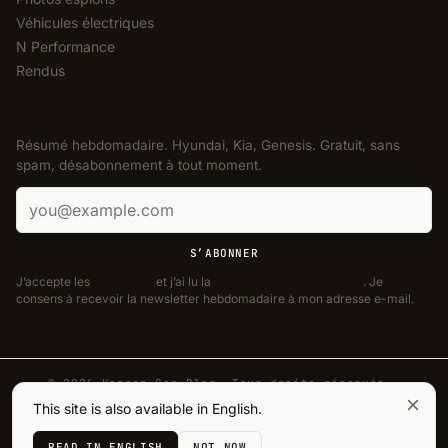
Véhicules électriques
N Performance
Rendus
NEWSLETTER
Résumé hebdomadaire. Hyundai, Kia, Genesis. Gratuit, sans
spam, désabonnement à tout moment.
Adresse e-mail
S’ABONNER
J’accepte les
Conditions
et j’ai lu la
Politique de confidentialité
. Je
consens à recevoir la newsletter hebdomadaire à mon adresse e-mail.
© 2026 Korean Car Blog. Tous droits réservés.
·
Designed by
J. Aguilera
This site is also available in English.
Confidentialité
Cookies
Conditions
Mentions légales
Accessibilité
READ IN ENGLISH
NOT NOW