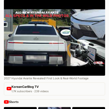
2027 Hyundai Avante Revealed! First Look & Real-World Footage
KoreanCarBlog TV
1.7K subscribers · 239 videos
Shorts