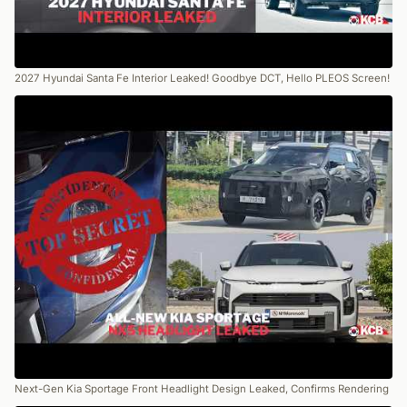
2027 Hyundai Santa Fe Interior Leaked! Goodbye DCT, Hello PLEOS Screen!
Next-Gen Kia Sportage Front Headlight Design Leaked, Confirms Rendering