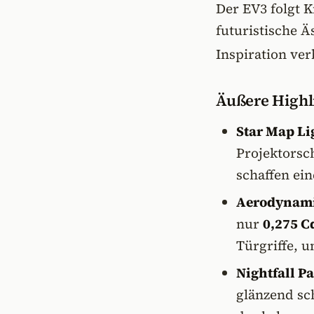
Der EV3 folgt K
futuristische Ä
Inspiration ver
Äußere Highl
Star Map Li
Projektorsc
schaffen ein
Aerodynamis
nur
0,275 C
Türgriffe, u
Nightfall P
glänzend s