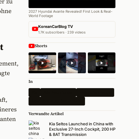
er zu
 ohne
2027 Hyundai Avante Revealed! First Look & Real-
World Footage
KoreanCarBlog TV
1.7K subscribers · 239 videos
t
Shorts
gement,
agte
In
Kia
Alle Nachrichten
Elektrofahrzeuge
ft,
New York Auto Show 2026
ineres
Verwandte Artikel
ianten
Kia Seltos Launched in China with
Exclusive 27-Inch Cockpit, 200 HP
& 8AT Transmission