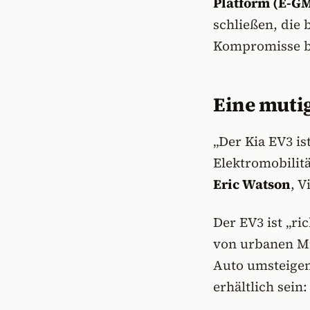
Platform (E-G
schließen, die 
Kompromisse be
Eine mutig
„Der Kia EV3 i
Elektromobilit
Eric Watson
, V
Der EV3 ist „ric
von urbanen Mil
Auto umsteigen
erhältlich sein: