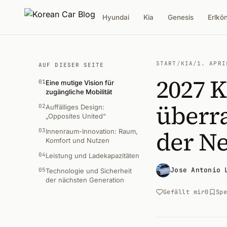
Hyundai
Kia
Genesis
Erlkö
START
/
KIA
/
1. APRI
AUF DIESER SEITE
2027 K
01
Eine mutige Vision für
zugängliche Mobilität
überr
02
Auffälliges Design:
„Opposites United“
der N
03
Innenraum-Innovation: Raum,
Komfort und Nutzen
04
Leistung und Ladekapazitäten
Jose Antonio 
05
Technologie und Sicherheit
der nächsten Generation
Gefällt mir
0
Sp