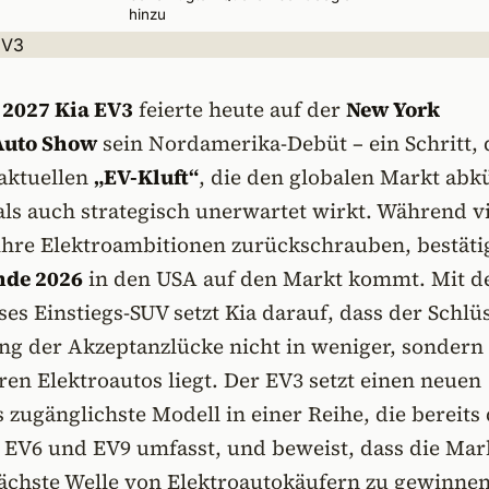
hinzu
e
2027 Kia EV3
feierte heute auf der
New York
Auto Show
sein Nordamerika-Debüt – ein Schritt, 
 aktuellen
„EV-Kluft“
, die den globalen Markt abkü
als auch strategisch unerwartet wirkt. Während v
hre Elektroambitionen zurückschrauben, bestätig
nde 2026
in den USA auf den Markt kommt. Mit d
es Einstiegs-SUV setzt Kia darauf, dass der Schlü
g der Akzeptanzlücke nicht in weniger, sondern 
en Elektroautos liegt. Der EV3 setzt einen neuen
 zugänglichste Modell in einer Reihe, die bereits 
 EV6 und EV9 umfasst, und beweist, dass die Mar
 nächste Welle von Elektroautokäufern zu gewinnen