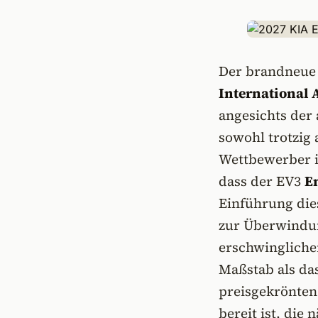
Der brandneu
International 
angesichts der
sowohl trotzig 
Wettbewerber i
dass der EV3
E
Einführung dies
zur Überwindun
erschwinglicher
Maßstab als das
preisgekrönten
bereit ist, die