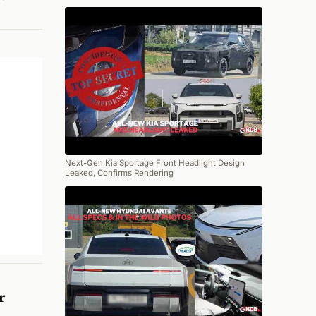
Next-Gen Kia Sportage Front Headlight Design
Leaked, Confirms Rendering
r