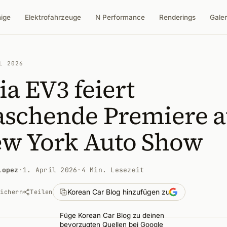
nige
Elektrofahrzeuge
N Performance
Renderings
Galer
L 2026
ia EV3 feiert
aschende Premiere a
ew York Auto Show
Lopez
·
1. April 2026
·
4 Min. Lesezeit
Korean Car Blog hinzufügen zu
eichern
Teilen
Füge Korean Car Blog zu deinen
bevorzugten Quellen bei Google