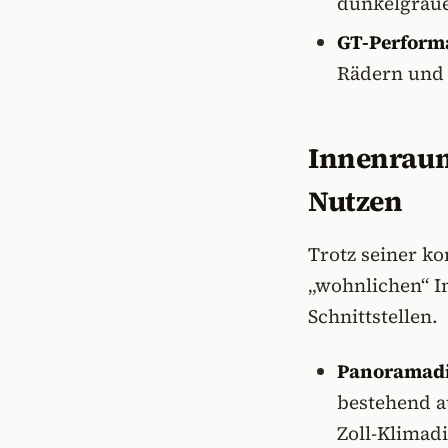
dunkelgraue
GT-Performa
Rädern und 
Innenraum
Nutzen
Trotz seiner k
„wohnlichen“ I
Schnittstellen.
Panoramadi
bestehend 
Zoll-Klimadi