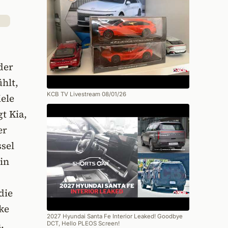
der
hlt,
KCB TV Livestream 08/01/26
iele
t Kia,
er
ssel
in
die
ke
2027 Hyundai Santa Fe Interior Leaked! Goodbye
.
DCT, Hello PLEOS Screen!