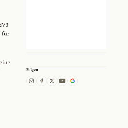
 EV3
“
für
eine
Folgen
r