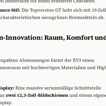
n Innenraum für einen ernsteren Charakter.
nce-Stil:
Die Topversion GT hebt sich mit 19-Zoll
charakteristischen neongrünen Bremssätteln ab.
-Innovation: Raum, Komfort un
ompakten Abmessungen bietet der EV3 einen
nnenraum mit hochwertigen Materialien und Hig
splay:
Eine massive serienmäßige Schnittstelle
aus
zwei 12,3-Zoll-Bildschirmen
und einem eigene
splay.