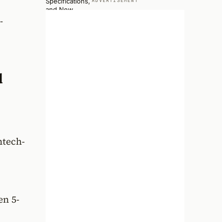
ADVERTISEMENT
-
d
htech-
n 5-