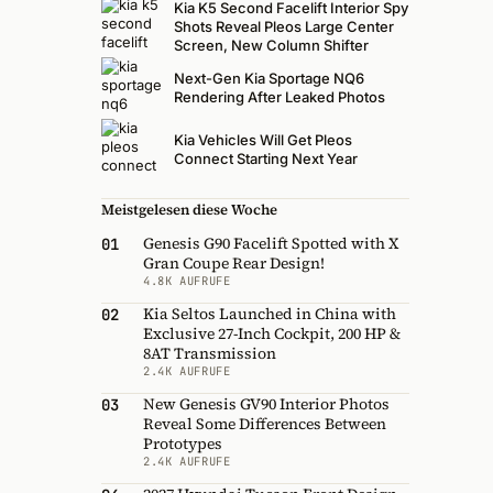
Kia K5 Second Facelift Interior Spy
Shots Reveal Pleos Large Center
Screen, New Column Shifter
Next-Gen Kia Sportage NQ6
Rendering After Leaked Photos
Kia Vehicles Will Get Pleos
Connect Starting Next Year
Meistgelesen diese Woche
Genesis G90 Facelift Spotted with X
01
Gran Coupe Rear Design!
4.8K AUFRUFE
Kia Seltos Launched in China with
02
Exclusive 27-Inch Cockpit, 200 HP &
8AT Transmission
2.4K AUFRUFE
New Genesis GV90 Interior Photos
03
Reveal Some Differences Between
Prototypes
2.4K AUFRUFE