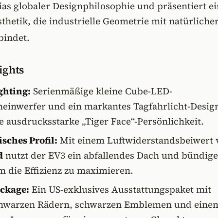
ias globaler Designphilosophie und präsentiert e
sthetik, die industrielle Geometrie mit natürliche
bindet.
ights
ghting:
Serienmäßige kleine Cube-LED-
heinwerfer und ein markantes Tagfahrlicht-Desig
e ausdrucksstarke „Tiger Face“-Persönlichkeit.
ches Profil:
Mit einem Luftwiderstandsbeiwert 
d
nutzt der EV3 ein abfallendes Dach und bündige
m die Effizienz zu maximieren.
ackage:
Ein US-exklusives Ausstattungspaket mit
chwarzen Rädern, schwarzen Emblemen und eine