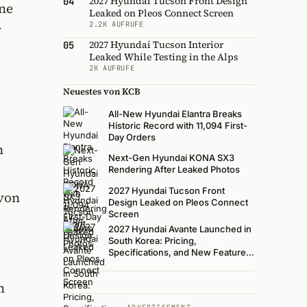
2027 Hyundai Tucson Front Design
04
ine
Leaked on Pleos Connect Screen
2.2K AUFRUFE
r
2027 Hyundai Tucson Interior
05
Leaked While Testing in the Alps
2K AUFRUFE
Neuestes von KCB
All-New Hyundai Elantra Breaks
Historic Record with 11,094 First-
Day Orders
n
Next-Gen Hyundai KONA SX3
Rendering After Leaked Photos
2027 Hyundai Tucson Front
von
Design Leaked on Pleos Connect
Screen
2027 Hyundai Avante Launched in
South Korea: Pricing,
Specifications, and New Features
Revealed
m