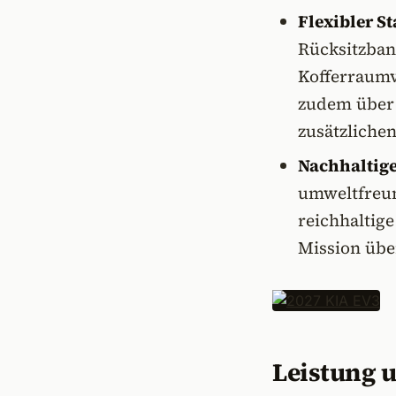
Flexibler S
Rücksitzban
Kofferraumv
zudem über
zusätzliche
Nachhaltige
umweltfreun
reichhaltige
Mission übe
Leistung 