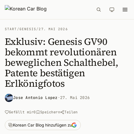
START
/
GENESIS
/
27. MAI 2026
Exklusiv: Genesis GV90
bekommt revolutionären
beweglichen Schalthebel,
Patente bestätigen
Erlkönigfotos
Jose Antonio Lopez
·
27. Mai 2026
Gefällt mir
0
Speichern
Teilen
Korean Car Blog hinzufügen zu