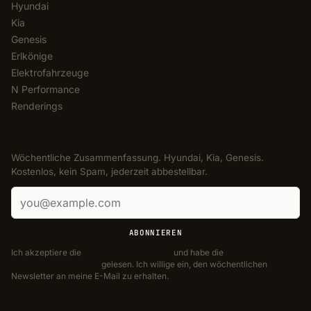
Hyundai
Kia
Genesis
Erlkönige
Elektrofahrzeuge
N Performance
Renderings
NEWSLETTER
Wöchentliche Zusammenfassung. Hyundai, Kia, Genesis.
Kostenlos, kein Spam, jederzeit abbestellbar.
E-Mail-Adresse
ABONNIEREN
Ich akzeptiere die
Nutzungsbedingungen
und habe die
Datenschutzerklärung
gelesen. Ich willige ein, den wöchentlichen
Newsletter an meine E-Mail zu erhalten.