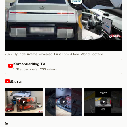
2027 Hyundai Avante Revealed! First Look & Real-World Footage
KoreanCarBlog TV
1.7K subscribers · 239 videos
Shorts
In