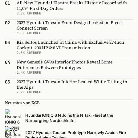
All-New Hyundai Elantra Breaks Historic Record with
01
11,094 First-Day Orders
7.2K AUFRUFE
2027 Hyundai Tucson Front Design Leaked on Pleos
02
Connect Screen
3.5K AUFRUFE
Kia Seltos Launched in China with Exclusive 27-Inch
03
Cockpit, 200 HP & 8AT Transmission
2.5K AUFRUFE
New Genesis GV90 Interior Photos Reveal Some
04
Differences Between Prototypes
2.4K AUFRUFE
2027 Hyundai Tucson Interior Leaked While Testing in
05
the Alps
2.2K AUFRUFE
Neuestes von KCB
Hyundai IONIQ 6 N Joins the N Taxi Fleet at the
Nürburgring Nordschleife
2027 Hyundai Tucson Prototype Narrowly Avoids Fire
During Alpine Testing