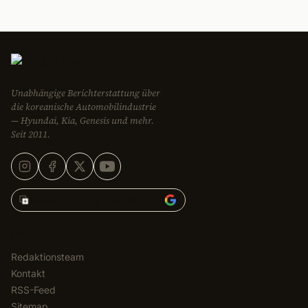
Unabhängige Berichterstattung über
die koreanische Automobilindustrie
— Hyundai, Kia, Genesis und mehr.
Seit 2011.
Korean Car Blog hinzufügen zu
REDAKTION
Redaktionsteam
Kontakt
RSS-Feed
Sitemap