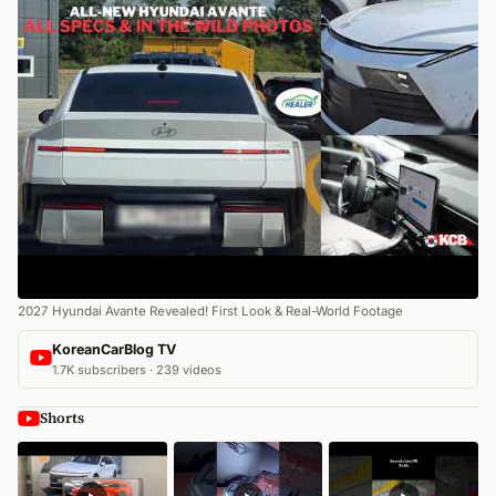
2027 Hyundai Avante Revealed! First Look & Real-World Footage
KoreanCarBlog TV
1.7K subscribers · 239 videos
Shorts