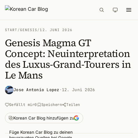
START
/
GENESIS
/
12. JUNI 2026
Genesis Magma GT
Concept: Neuinterpretation
des Luxus-Grand-Tourers in
Le Mans
Jose Antonio Lopez
·
12. Juni 2026
Gefällt mir
0
Speichern
Teilen
Korean Car Blog hinzufügen zu
Füge Korean Car Blog zu deinen
bevorzugten Quellen bei Google