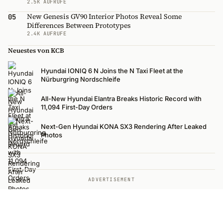
2.5K AUFRUFE
New Genesis GV90 Interior Photos Reveal Some
05
Differences Between Prototypes
2.4K AUFRUFE
Neuestes von KCB
Hyundai IONIQ 6 N Joins the N Taxi Fleet at the
Nürburgring Nordschleife
All-New Hyundai Elantra Breaks Historic Record with
11,094 First-Day Orders
Next-Gen Hyundai KONA SX3 Rendering After Leaked
Photos
ADVERTISEMENT