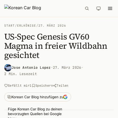
START
/
ERLKÖNIGE
/
27. MÄRZ 2026
US-Spec Genesis GV60
Magma in freier Wildbahn
gesichtet
Jose Antonio Lopez
·
27. März 2026
·
2 Min. Lesezeit
Gefällt mir
1
Speichern
Teilen
Korean Car Blog hinzufügen zu
Füge Korean Car Blog zu deinen
bevorzugten Quellen bei Google