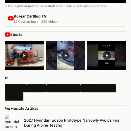
2027 Hyundai Avante Revealed! First Look & Real-World Footage
KoreanCarBlog TV
1.7K subscribers · 239 videos
Shorts
In
Erlkönige
Genesis
Alle Nachrichten
Elektrofahrzeuge
Magma
Verwandte Artikel
2027 Hyundai Tucson Prototype Narrowly Avoids Fire
During Alpine Testing