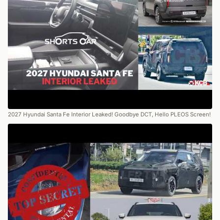
2027 Hyundai Santa Fe Interior Leaked! Goodbye DCT, Hello PLEOS Screen!