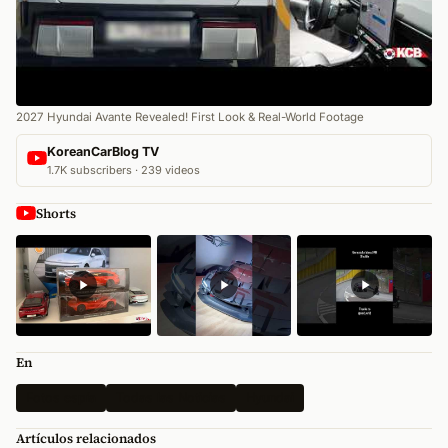
2027 Hyundai Avante Revealed! First Look & Real-World Footage
KoreanCarBlog TV
1.7K subscribers · 239 videos
Shorts
En
Fotos espía
Todas las Noticias
Hyundai
Artículos relacionados