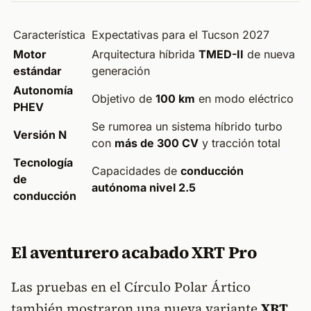
Característica
Expectativas para el Tucson 2027
Motor
Arquitectura híbrida
TMED-II
de nueva
estándar
generación
Autonomía
Objetivo de
100 km
en modo eléctrico
PHEV
Se rumorea un sistema híbrido turbo
Versión N
con
más de 300 CV
y tracción total
Tecnología
Capacidades de
conducción
de
autónoma nivel 2.5
conducción
El aventurero acabado XRT Pro
Las pruebas en el Círculo Polar Ártico
también mostraron una nueva variante
XRT