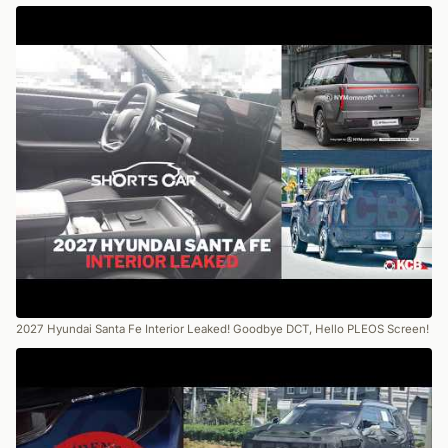
2027 Hyundai Santa Fe Interior Leaked! Goodbye DCT, Hello PLEOS Screen!