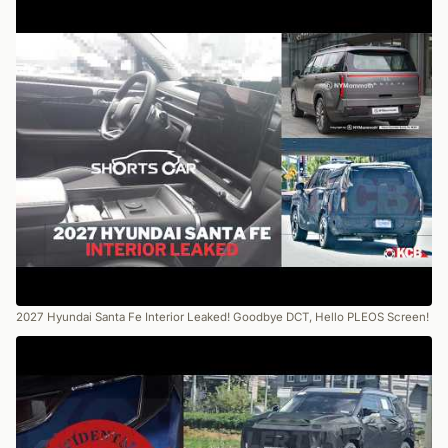
2027 Hyundai Santa Fe Interior Leaked! Goodbye DCT, Hello PLEOS Screen!