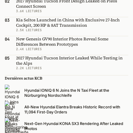
2027 Hyundai Tucson Front Design Leaked on Pleos
02
Connect Screen
3.6K LECTURES
Kia Seltos Launched in China with Exclusive 27-Inch
03
Cockpit, 200 HP & 8AT Transmission
2.5K LECTURES
New Genesis GV90 Interior Photos Reveal Some
04
Differences Between Prototypes
2.4K LECTURES
2027 Hyundai Tucson Interior Leaked While Testing in
05
the Alps
2.2K LECTURES
Dernières actus KCB
Hyundai IONIQ 6 N Joins the N Taxi Fleet at the
Nürburgring Nordschleife
All-New Hyundai Elantra Breaks Historic Record with
11,094 First-Day Orders
Next-Gen Hyundai KONA SX3 Rendering After Leaked
Photos