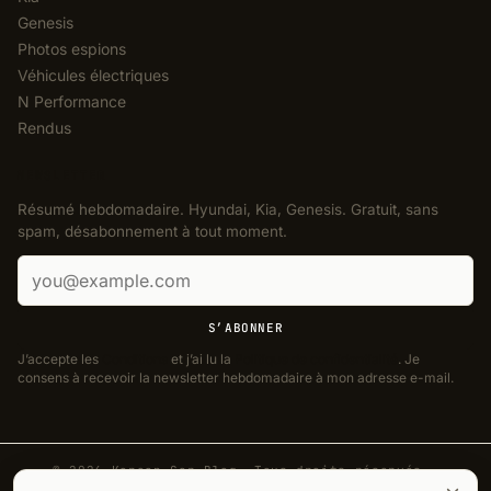
Genesis
Photos espions
Véhicules électriques
N Performance
Rendus
NEWSLETTER
Résumé hebdomadaire. Hyundai, Kia, Genesis. Gratuit, sans
spam, désabonnement à tout moment.
Adresse e-mail
S’ABONNER
J’accepte les
Conditions
et j’ai lu la
Politique de confidentialité
. Je
consens à recevoir la newsletter hebdomadaire à mon adresse e-mail.
© 2026 Korean Car Blog. Tous droits réservés.
·
Designed by
J. Aguilera