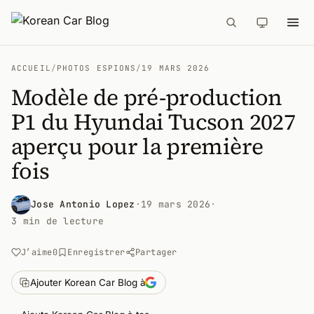
ACCUEIL
/
PHOTOS ESPIONS
/
19 MARS 2026
Modèle de pré-production
P1 du Hyundai Tucson 2027
aperçu pour la première
fois
Jose Antonio Lopez
·
19 mars 2026
·
3 min de lecture
J’aime
0
Enregistrer
Partager
Ajouter Korean Car Blog à