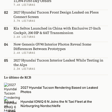
11,094 First-Day Orders
7.4K LECTURAS
2027 Hyundai Tucson Front Design Leaked on Pleos
02
Connect Screen
3.7K LECTURAS
Kia Seltos Launched in China with Exclusive 27-Inch
03
Cockpit, 200 HP & 8AT Transmission
2.6K LECTURAS
New Genesis GV90 Interior Photos Reveal Some
04
Differences Between Prototypes
2.4K LECTURAS
2027 Hyundai Tucson Interior Leaked While Testing in
05
the Alps
2.3K LECTURAS
Lo último de KCB
2027 Hyundai Tucson Rendering Based on Leaked
Photos
Hyundai IONIQ 6 N Joins the N Taxi Fleet at the
Nürburgring Nordschleife