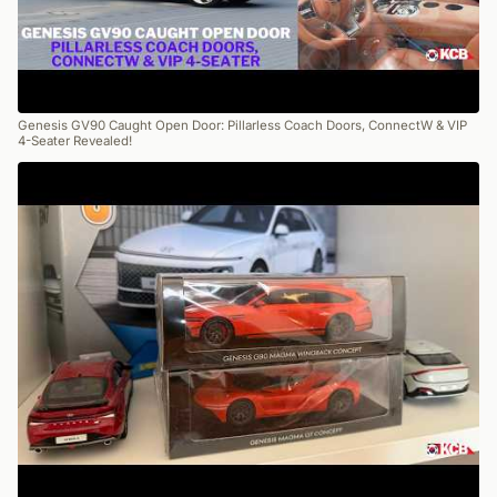
Genesis GV90 Caught Open Door: Pillarless Coach Doors, ConnectW & VIP
4-Seater Revealed!