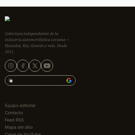
Cobertura independiente de la
industria automovilística coreana —
Hyundai, Kia, Genesis y más. Desde
2011.
Agregar Korean Car Blog en
EDITORIAL
Equipo editorial
Contacto
Feed RSS
Mapa del sitio
Canal de YouTube