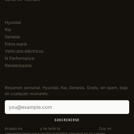
CATEGORÍAS
Hyundai
Kia
Genesis
Fotos espía
Vehículos eléctricos
N Performance
Renderizados
BOLETÍN
Resumen semanal. Hyundai, Kia, Genesis. Gratis, sin spam, baja
en cualquier momento.
Correo electrónico
SUSCRIBIRSE
Acepto los
Términos
y he leído la
Política de privacidad
. Doy mi
consentimiento para recibir el boletín semanal en mi correo.