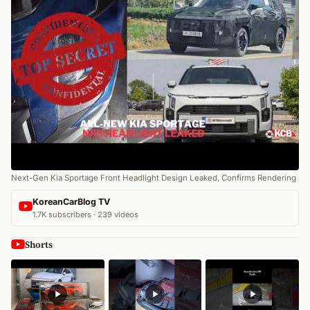
Next-Gen Kia Sportage Front Headlight Design Leaked, Confirms Rendering
KoreanCarBlog TV
1.7K subscribers · 239 videos
Shorts