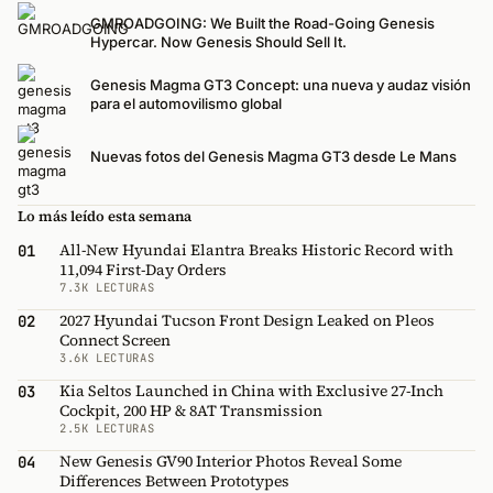
GMROADGOING: We Built the Road-Going Genesis
Hypercar. Now Genesis Should Sell It.
Genesis Magma GT3 Concept: una nueva y audaz visión
para el automovilismo global
Nuevas fotos del Genesis Magma GT3 desde Le Mans
Lo más leído esta semana
All-New Hyundai Elantra Breaks Historic Record with
01
11,094 First-Day Orders
7.3K LECTURAS
2027 Hyundai Tucson Front Design Leaked on Pleos
02
Connect Screen
3.6K LECTURAS
Kia Seltos Launched in China with Exclusive 27-Inch
03
Cockpit, 200 HP & 8AT Transmission
2.5K LECTURAS
New Genesis GV90 Interior Photos Reveal Some
04
Differences Between Prototypes