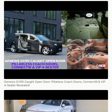
Genesis GV90 Caught Open Door: Pillarless Coach Doors, ConnectW & VIP
4-Seater Revealed!