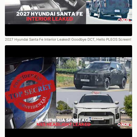
2027 Hyundai Santa Fe Interior Leaked! Goodbye DCT, Hello PLEOS Screen!