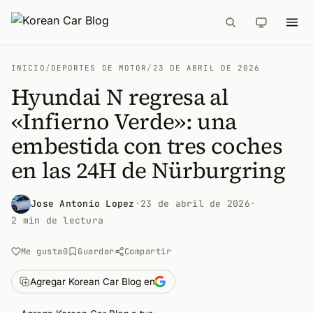
INICIO
/
DEPORTES DE MOTOR
/
23 DE ABRIL DE 2026
Hyundai N regresa al
«Infierno Verde»: una
embestida con tres coches
en las 24H de Nürburgring
Jose Antonio Lopez
·
23 de abril de 2026
·
2 min de lectura
Me gusta
0
Guardar
Compartir
Agregar Korean Car Blog en