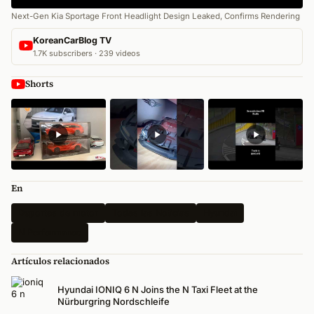
Next-Gen Kia Sportage Front Headlight Design Leaked, Confirms Rendering
KoreanCarBlog TV
1.7K subscribers · 239 videos
Shorts
En
Deportes de motor
Todas las Noticias
Hyundai
N Performance
Artículos relacionados
Hyundai IONIQ 6 N Joins the N Taxi Fleet at the
Nürburgring Nordschleife