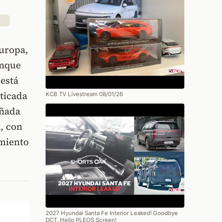
Europa,
unque
 está
sticada
KCB TV Livestream 08/01/26
eñada
, con
imiento
2027 Hyundai Santa Fe Interior Leaked! Goodbye
DCT, Hello PLEOS Screen!