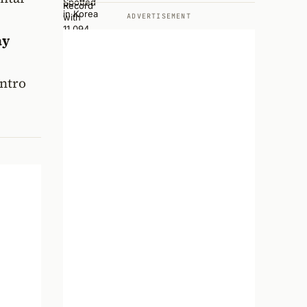
ADVERTISEMENT
ay
entro