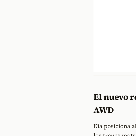
El nuevo r
AWD
Kia posiciona a
los trenes motr