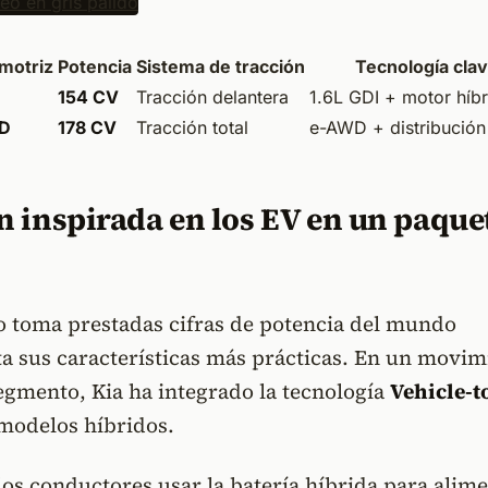
 motriz
Potencia
Sistema de tracción
Tecnología cla
154 CV
Tracción delantera
1.6L GDI + motor híb
WD
178 CV
Tracción total
e-AWD + distribución
 inspirada en los EV en un paque
lo toma prestadas cifras de potencia del mundo
ta sus características más prácticas. En un movim
egmento, Kia ha integrado la tecnología
Vehicle-t
modelos híbridos.
los conductores usar la batería híbrida para alim