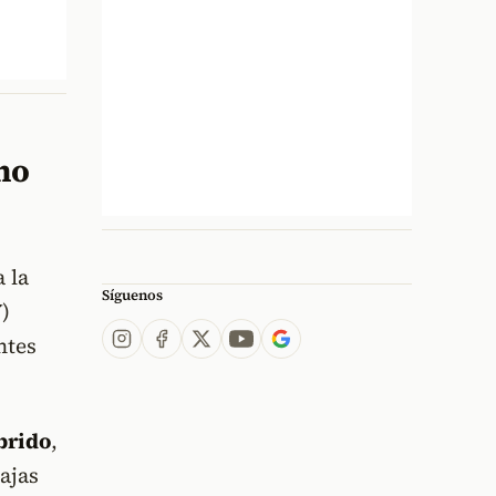
no
a la
Síguenos
)
ntes
brido
,
ajas