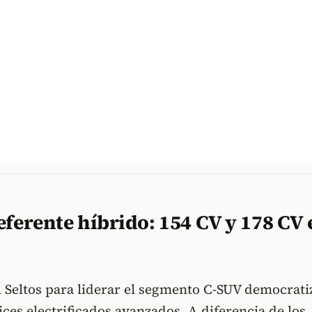
eferente híbrido: 154 CV y 178 CV 
l Seltos para liderar el segmento C-SUV democrat
ices electrificados avanzados. A diferencia de los