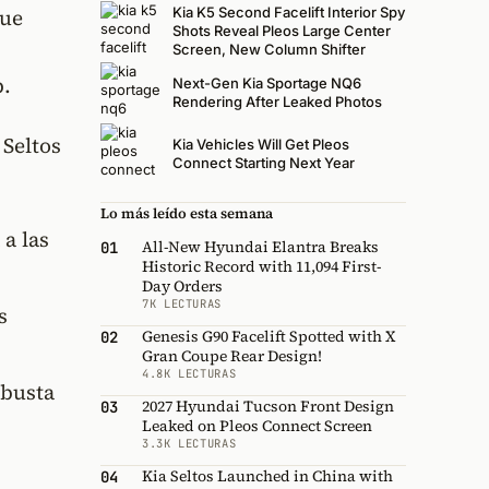
que
Kia K5 Second Facelift Interior Spy
Shots Reveal Pleos Large Center
Screen, New Column Shifter
.
Next-Gen Kia Sportage NQ6
Rendering After Leaked Photos
 Seltos
Kia Vehicles Will Get Pleos
Connect Starting Next Year
Lo más leído esta semana
a las
All-New Hyundai Elantra Breaks
01
Historic Record with 11,094 First-
Day Orders
7K LECTURAS
s
Genesis G90 Facelift Spotted with X
02
Gran Coupe Rear Design!
4.8K LECTURAS
busta
2027 Hyundai Tucson Front Design
03
Leaked on Pleos Connect Screen
3.3K LECTURAS
Kia Seltos Launched in China with
04