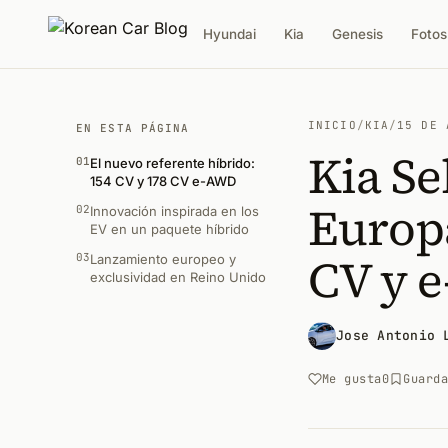
Hyundai
Kia
Genesis
Fotos
INICIO
/
KIA
/
15 DE 
EN ESTA PÁGINA
Kia Se
01
El nuevo referente híbrido:
154 CV y 178 CV e-AWD
Europa
02
Innovación inspirada en los
EV en un paquete híbrido
CV y 
03
Lanzamiento europeo y
exclusividad en Reino Unido
Jose Antonio 
Me gusta
0
Guard