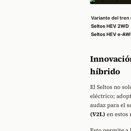
Variante del tren
Seltos HEV 2WD
Seltos HEV e-A
Innovación
híbrido
El Seltos no so
eléctrico; adop
audaz para el s
(V2L)
en estos 
Esto permite a 