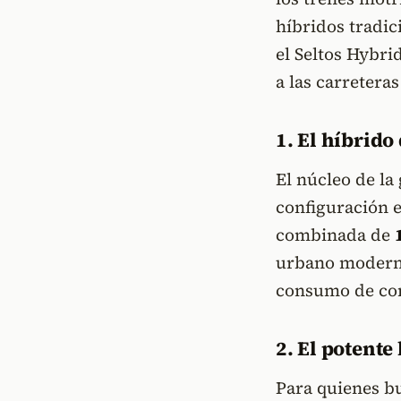
híbridos tradic
el Seltos Hybri
a las carretera
1. El híbrido
El núcleo de la
configuración e
combinada de
urbano moderno
consumo de com
2. El potent
Para quienes b