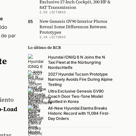
Exclusive 27-Inch Cockpit, 200 HP &
8AT Transmission
2.5K LECTURAS
ve
New Genesis GV90 Interior Photos
05
Reveal Some Differences Between
rido
Prototypes
 de par
2.4K LECTURAS
Lo último de KCB
Hyundai IONIQ 6 N Joins the N
te
Taxi Fleet at the Nürburgring
Nordschleife
2027 Hyundai Tucson Prototype
Narrowly Avoids Fire During Alpine
Testing
Ultra Exclusive Genesis GV90
Coach Door Two-Tone Model
iento
Spotted in Korea
o-Load
All-New Hyundai Elantra Breaks
Historic Record with 11,094 First-
Day Orders
entar