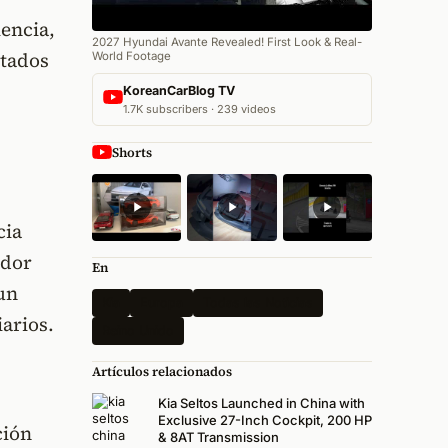
iencia,
2027 Hyundai Avante Revealed! First Look & Real-
ptados
World Footage
KoreanCarBlog TV
1.7K subscribers · 239 videos
Shorts
cia
ador
En
un
Kia
Europa
Todas las Noticias
arios.
Reino Unido
Artículos relacionados
Kia Seltos Launched in China with
Exclusive 27-Inch Cockpit, 200 HP
ción
& 8AT Transmission