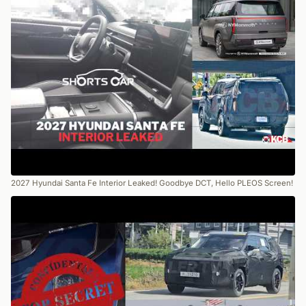
2027 Hyundai Santa Fe Interior Leaked! Goodbye DCT, Hello PLEOS Screen!