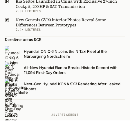
Kia Seltos Launched in China with Exclusive 27-Inch
04
Cockpit, 200 HP & 8AT Transmission
2.5K LECTURES
New Genesis GV90 Interior Photos Reveal Some
05
Differences Between Prototypes
2.4K LECTURES
Dernières actus KCB
Hyundai IONIQ 6 N Joins the N Taxi Fleet at the
Nürburgring Nordschleife
All-New Hyundai Elantra Breaks Historic Record with
11,094 First-Day Orders
Next-Gen Hyundai KONA SX3 Rendering After Leaked
Photos
ADVERTISEMENT