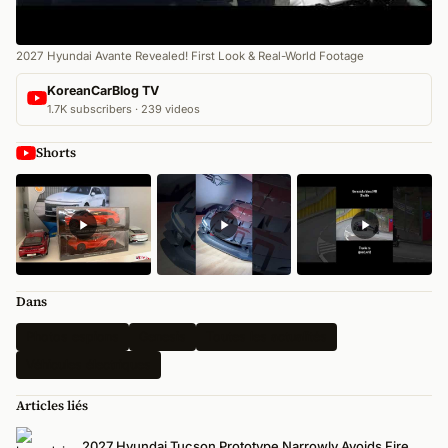
2027 Hyundai Avante Revealed! First Look & Real-World Footage
KoreanCarBlog TV
1.7K subscribers · 239 videos
Shorts
Dans
Photos espions
Genesis
Toutes les actualités
Véhicules électriques
Articles liés
2027 Hyundai Tucson Prototype Narrowly Avoids Fire