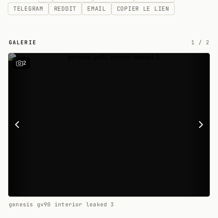
TELEGRAM
REDDIT
EMAIL
COPIER LE LIEN
GALERIE
1
/
2
2
genesis gv90 interior leaked 3