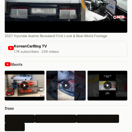
2027 Hyundai Avante Revealed! First Look & Real-World Footage
KoreanCarBlog TV
1.7K subscribers · 239 videos
Shorts
Dans
Corée du Sud
Toutes les actualités
Véhicules électriques
Hyundai