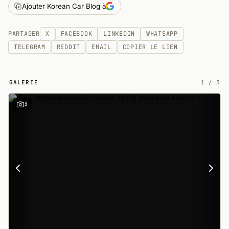
Ajouter Korean Car Blog à
PARTAGER
X
FACEBOOK
LINKEDIN
WHATSAPP
TELEGRAM
REDDIT
EMAIL
COPIER LE LIEN
GALERIE
1
/
3
3