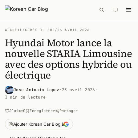
ACCUEIL
/
CORÉE DU SUD
/
23 AVRIL 2026
Hyundai Motor lance la
nouvelle STARIA Limousine
avec des options hybride ou
électrique
Jose Antonio Lopez
·
23 avril 2026
·
3 min de lecture
J’aime
0
Enregistrer
Partager
Ajouter Korean Car Blog à