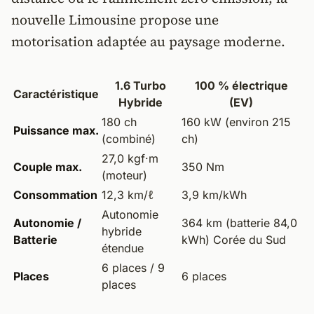
nouvelle Limousine propose une
motorisation adaptée au paysage moderne.
1.6 Turbo
100 % électrique
Caractéristique
Hybride
(EV)
180 ch
160 kW (environ 215
Puissance max.
(combiné)
ch)
27,0 kgf·m
Couple max.
350 Nm
(moteur)
Consommation
12,3 km/ℓ
3,9 km/kWh
Autonomie
Autonomie /
364 km (batterie 84,0
hybride
Batterie
kWh) Corée du Sud
étendue
6 places / 9
Places
6 places
places