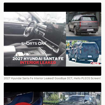
2027 Hyundai Santa Fe Interior Leaked! Goodbye DCT, Hello PLEOS Screen!