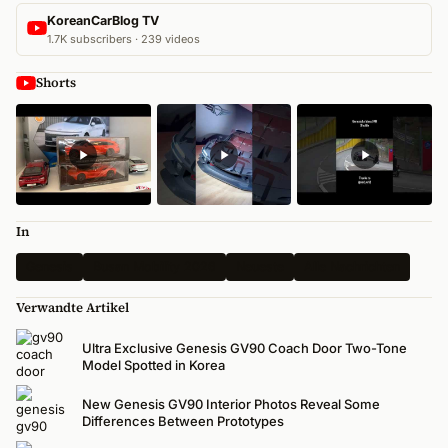
KoreanCarBlog TV
1.7K subscribers · 239 videos
Shorts
In
Genesis
Busan Mobility 2026
Neueste
Alle Nachrichten
Verwandte Artikel
Ultra Exclusive Genesis GV90 Coach Door Two-Tone
Model Spotted in Korea
New Genesis GV90 Interior Photos Reveal Some
Differences Between Prototypes