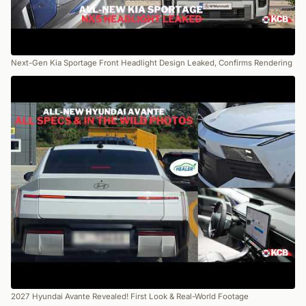
Next-Gen Kia Sportage Front Headlight Design Leaked, Confirms Rendering
2027 Hyundai Avante Revealed! First Look & Real-World Footage