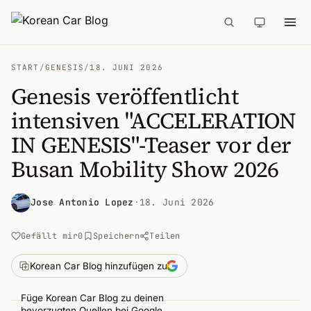
START
/
GENESIS
/
18. JUNI 2026
Genesis veröffentlicht
intensiven "ACCELERATION
IN GENESIS"-Teaser vor der
Busan Mobility Show 2026
Jose Antonio Lopez
·
18. Juni 2026
Gefällt mir
0
Speichern
Teilen
Korean Car Blog hinzufügen zu
Füge Korean Car Blog zu deinen
bevorzugten Quellen bei Google