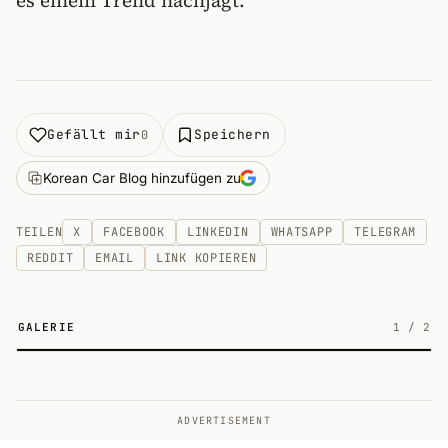
es einem Trend nachjagt.
Gefällt mir
Speichern
0
Korean Car Blog hinzufügen zu
TEILEN
X
FACEBOOK
LINKEDIN
WHATSAPP
TELEGRAM
REDDIT
EMAIL
LINK KOPIEREN
GALERIE
1
/
2
2
ADVERTISEMENT