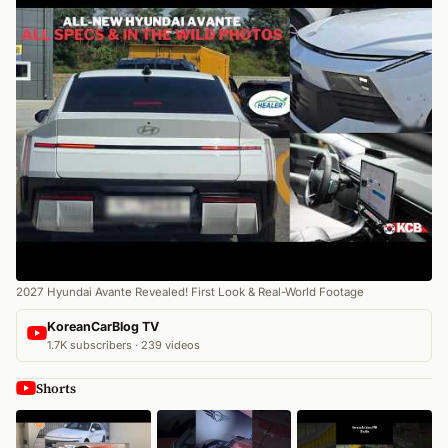
2027 Hyundai Avante Revealed! First Look & Real-World Footage
KoreanCarBlog TV
1.7K subscribers · 239 videos
Shorts