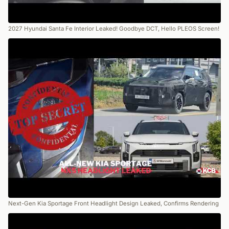
2027 Hyundai Santa Fe Interior Leaked! Goodbye DCT, Hello PLEOS Screen!
Next-Gen Kia Sportage Front Headlight Design Leaked, Confirms Rendering