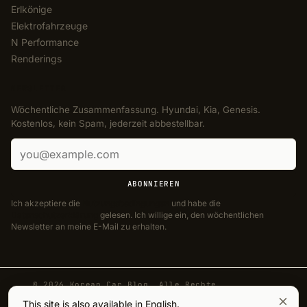
Erlkönige
Elektrofahrzeuge
N Performance
Renderings
NEWSLETTER
Wöchentliche Zusammenfassung. Hyundai, Kia, Genesis.
Kostenlos, kein Spam, jederzeit abbestellbar.
E-Mail-Adresse
ABONNIEREN
Ich akzeptiere die
Nutzungsbedingungen
und habe die
Datenschutzerklärung
gelesen. Ich willige ein, den wöchentlichen
Newsletter an meine E-Mail zu erhalten.
© 2026 Korean Car Blog. Alle Rechte
vorbehalten.
This site is also available in English.