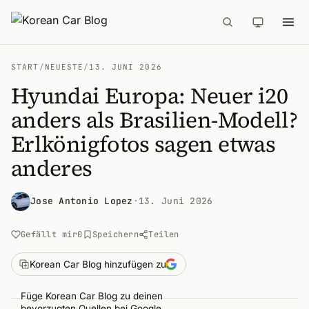
START
/
NEUESTE
/
13. JUNI 2026
Hyundai Europa: Neuer i20
anders als Brasilien-Modell?
Erlkönigfotos sagen etwas
anderes
Jose Antonio Lopez
·
13. Juni 2026
Gefällt mir
0
Speichern
Teilen
Korean Car Blog hinzufügen zu
Füge Korean Car Blog zu deinen
bevorzugten Quellen bei Google