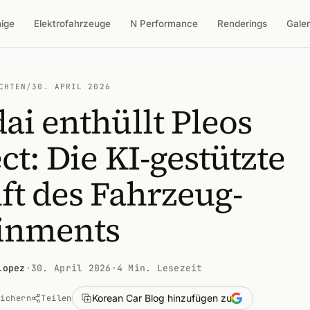
nige
Elektrofahrzeuge
N Performance
Renderings
Galer
CHTEN
/
30. APRIL 2026
i enthüllt Pleos
t: Die KI-gestützte
t des Fahrzeug-
ainments
Lopez
·
30. April 2026
·
4 Min. Lesezeit
Korean Car Blog hinzufügen zu
eichern
Teilen