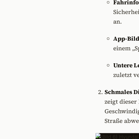
Fahrinf
Sicherhe
an.
App-Bil
einem „S
Untere Le
zuletzt 
Schmales Di
zeigt diese
Geschwindig
Straße abw