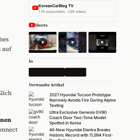
KoreanCarBlog TV
1.7K subscribers · 239 videos
Shorts
ahes
 auf
In
Alle Nachrichten
Hyundai
Verwandte Artikel
lich
2027 Hyundai Tucson Prototype
Narrowly Avoids Fire During Alpine
Testing
Ultra Exclusive Genesis GV90
Coach Door Two-Tone Model
onen
Spotted in Korea
onnect
All-New Hyundai Elantra Breaks
Historic Record with 11,094 First-