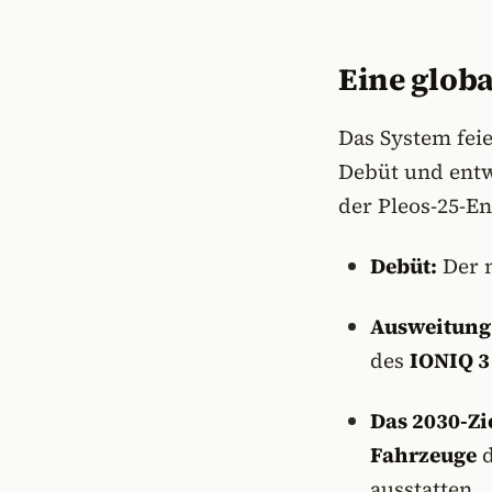
Eine glob
Das System feie
Debüt und entw
der Pleos-25-E
Debüt:
Der 
Ausweitung
des
IONIQ 3
Das 2030-Zie
Fahrzeuge
d
ausstatten.