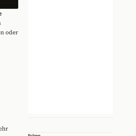
e
s
en oder
ehr
Folgen