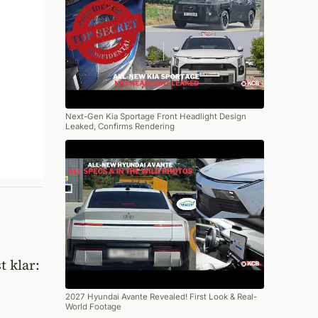
Next-Gen Kia Sportage Front Headlight Design
Leaked, Confirms Rendering
t klar:
2027 Hyundai Avante Revealed! First Look & Real-
World Footage