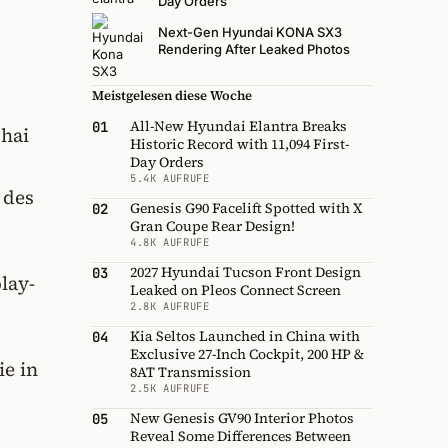
Day Orders
Next-Gen Hyundai KONA SX3
Rendering After Leaked Photos
Meistgelesen diese Woche
All-New Hyundai Elantra Breaks
01
ghai
Historic Record with 11,094 First-
Day Orders
5.4K AUFRUFE
 des
Genesis G90 Facelift Spotted with X
02
Gran Coupe Rear Design!
4.8K AUFRUFE
2027 Hyundai Tucson Front Design
03
lay-
Leaked on Pleos Connect Screen
2.8K AUFRUFE
Kia Seltos Launched in China with
04
Exclusive 27-Inch Cockpit, 200 HP &
ie in
8AT Transmission
2.5K AUFRUFE
New Genesis GV90 Interior Photos
05
Reveal Some Differences Between