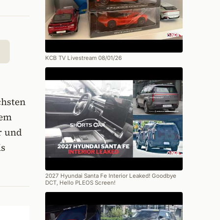
KCB TV Livestream 08/01/26
chsten
dem
r und
is
2027 Hyundai Santa Fe Interior Leaked! Goodbye
DCT, Hello PLEOS Screen!