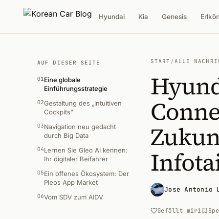
Hyundai
Kia
Genesis
Erlkö
START
/
ALLE NACHRI
AUF DIESER SEITE
Hyunda
01
Eine globale
Einführungsstrategie
Connec
02
Gestaltung des „intuitiven
Cockpits"
Zukunf
03
Navigation neu gedacht
durch Big Data
04
Lernen Sie Gleo AI kennen:
Infot
Ihr digitaler Beifahrer
05
Ein offenes Ökosystem: Der
Pleos App Market
Jose Antonio 
06
Vom SDV zum AIDV
Gefällt mir
1
Sp