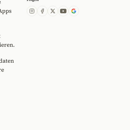
e
 Apps
t
ieren.
daten
re