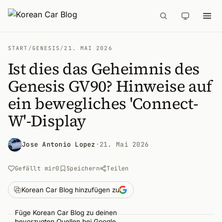
START
/
GENESIS
/
21. MAI 2026
Ist dies das Geheimnis des
Genesis GV90? Hinweise auf
ein bewegliches 'Connect-
W'-Display
Jose Antonio Lopez
·
21. Mai 2026
Gefällt mir
0
Speichern
Teilen
Korean Car Blog hinzufügen zu
Füge Korean Car Blog zu deinen
bevorzugten Quellen bei Google