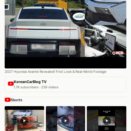
2027 Hyundai Avante Revealed! First Look & Real-World Footage
KoreanCarBlog TV
1.7K subscribers · 239 videos
Shorts