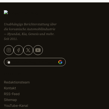
Unabhängige Berichterstattung über
die koreanische Automobilindustrie
— Hyundai, Kia, Genesis und mehr.
Seit 2011.
Korean Car Blog hinzufügen zu
REDAKTION
Redaktionsteam
Kontakt
RSS-Feed
Sitemap
YouTube-Kanal