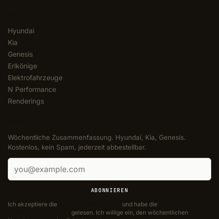
KATEGORIEN
Hyundai
Kia
Genesis
Erlkönige
Elektrofahrzeuge
N Performance
Renderings
NEWSLETTER
Wöchentliche Zusammenfassung. Hyundai, Kia, Genesis.
Kostenlos, kein Spam, jederzeit abbestellbar.
E-Mail-Adresse
ABONNIEREN
Ich akzeptiere die
Nutzungsbedingungen
und habe die
Datenschutzerklärung
gelesen. Ich willige ein, den wöchentlichen