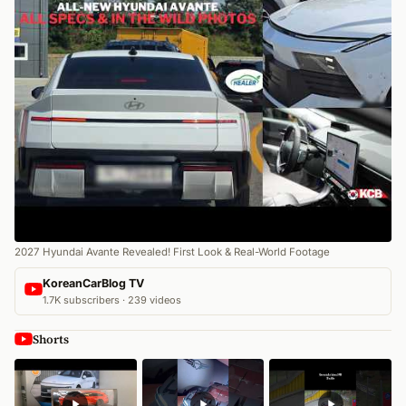
2027 Hyundai Avante Revealed! First Look & Real-World Footage
KoreanCarBlog TV
1.7K subscribers · 239 videos
Shorts