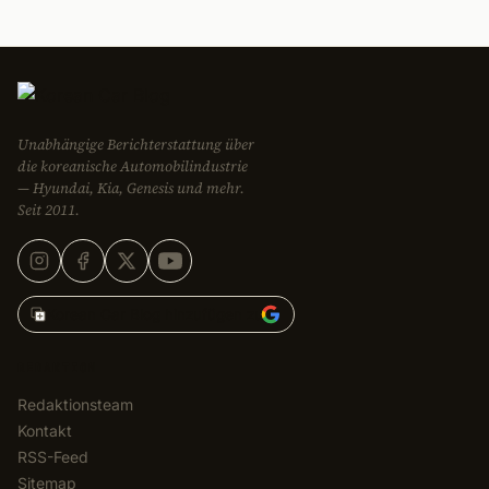
Unabhängige Berichterstattung über
die koreanische Automobilindustrie
— Hyundai, Kia, Genesis und mehr.
Seit 2011.
Korean Car Blog hinzufügen zu
REDAKTION
Redaktionsteam
Kontakt
RSS-Feed
Sitemap