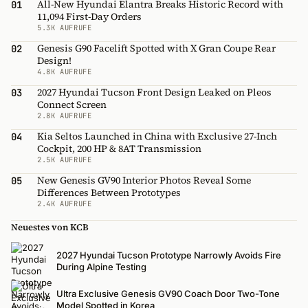
All-New Hyundai Elantra Breaks Historic Record with
01
11,094 First-Day Orders
5.3K AUFRUFE
Genesis G90 Facelift Spotted with X Gran Coupe Rear
02
Design!
4.8K AUFRUFE
2027 Hyundai Tucson Front Design Leaked on Pleos
03
Connect Screen
2.8K AUFRUFE
Kia Seltos Launched in China with Exclusive 27-Inch
04
Cockpit, 200 HP & 8AT Transmission
2.5K AUFRUFE
New Genesis GV90 Interior Photos Reveal Some
05
Differences Between Prototypes
2.4K AUFRUFE
Neuestes von KCB
2027 Hyundai Tucson Prototype Narrowly Avoids Fire
During Alpine Testing
Ultra Exclusive Genesis GV90 Coach Door Two-Tone
Model Spotted in Korea