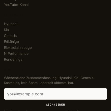
YouTube-Kanal
KATEGORIEN
Hyundai
Kia
Genesis
Erlkönige
Elektrofahrzeuge
N Performance
Renderings
NEWSLETTER
Wöchentliche Zusammenfassung. Hyundai, Kia, Genesis.
Kostenlos, kein Spam, jederzeit abbestellbar.
E-Mail-Adresse
ABONNIEREN