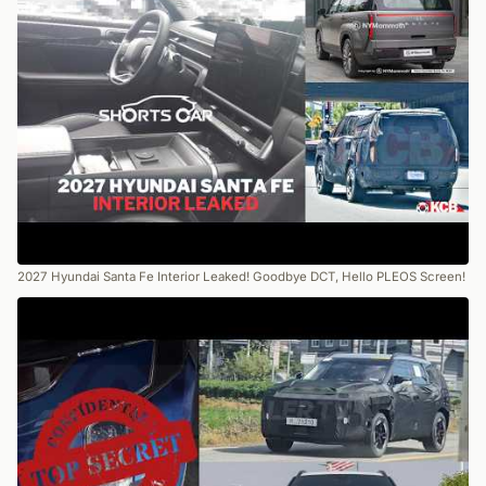
2027 Hyundai Santa Fe Interior Leaked! Goodbye DCT, Hello PLEOS Screen!