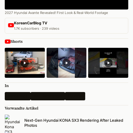
2027 Hyundai Avante Revealed! First Look & Real-World Footage
KoreanCarBlog TV
1.7K subscribers · 239 videos
Shorts
In
Renderings
Alle Nachrichten
Hyundai
Verwandte Artikel
Next-Gen Hyundai KONA SX3 Rendering After Leaked
Photos