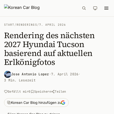
START
/
RENDERINGS
/
7. APRIL 2026
Rendering des nächsten
2027 Hyundai Tucson
basierend auf aktuellen
Erlkönigfotos
Jose Antonio Lopez
·
7. April 2026
·
3 Min. Lesezeit
Gefällt mir
0
Speichern
Teilen
Korean Car Blog hinzufügen zu