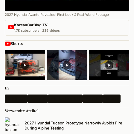
2027 Hyundai Avante Revealed! First Look & Real-World Footage
KoreanCarBlog TV
1.7K subscribers · 239 videos
Shorts
In
Erlkönige
Neueste
Alle Nachrichten
Hyundai
N-Line
Verwandte Artikel
2027 Hyundai Tucson Prototype Narrowly Avoids Fire
During Alpine Testing