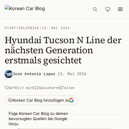
START
/
ERLKÖNIGE
/
13. MAI 2026
Hyundai Tucson N Line der
nächsten Generation
erstmals gesichtet
Jose Antonio Lopez
·
13. Mai 2026
Gefällt mir
0
Speichern
Teilen
Korean Car Blog hinzufügen zu
Füge Korean Car Blog zu deinen
bevorzugten Quellen bei Google
hinzu