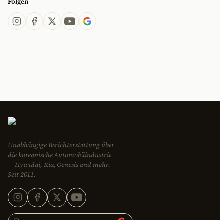
Folgen
Unabhängige Berichterstattung über
die koreanische Automobilindustrie
— Hyundai, Kia, Genesis und mehr.
Seit 2011.