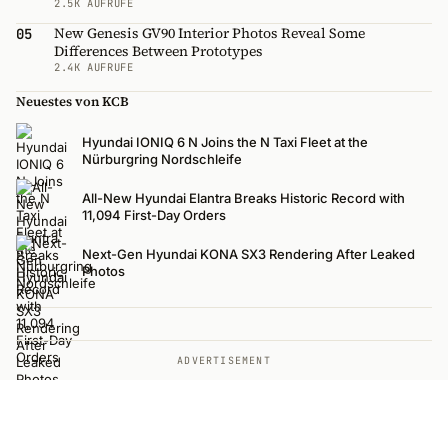
2.5K AUFRUFE
New Genesis GV90 Interior Photos Reveal Some
05
Differences Between Prototypes
2.4K AUFRUFE
Neuestes von KCB
Hyundai IONIQ 6 N Joins the N Taxi Fleet at the
Nürburgring Nordschleife
All-New Hyundai Elantra Breaks Historic Record with
11,094 First-Day Orders
Next-Gen Hyundai KONA SX3 Rendering After Leaked
Photos
ADVERTISEMENT