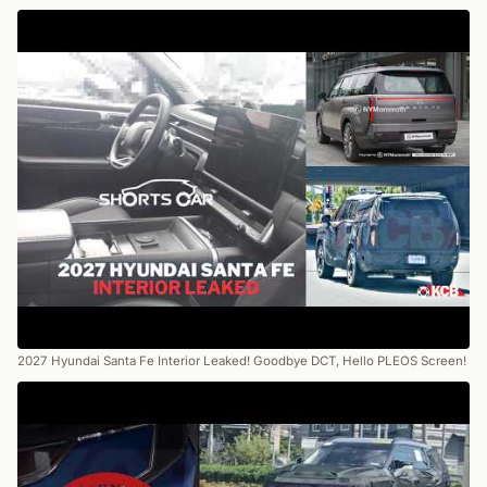
2027 Hyundai Santa Fe Interior Leaked! Goodbye DCT, Hello PLEOS Screen!