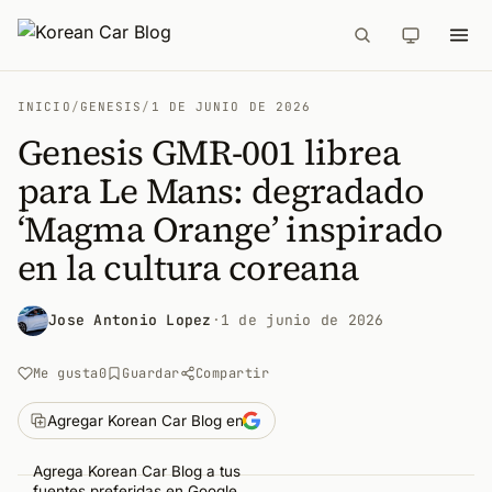
INICIO
/
GENESIS
/
1 DE JUNIO DE 2026
Genesis GMR-001 librea
para Le Mans: degradado
‘Magma Orange’ inspirado
en la cultura coreana
Jose Antonio Lopez
·
1 de junio de 2026
Me gusta
0
Guardar
Compartir
Agregar Korean Car Blog en
Agrega Korean Car Blog a tus
fuentes preferidas en Google