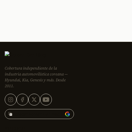
Cobertura independiente de la
industria automovilística coreana —
Hyundai, Kia, Genesis y más. Desde
2011.
Agregar Korean Car Blog en
EDITORIAL