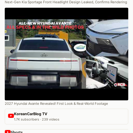
Next-Gen Kia Sportage Front Headlight Design Leaked, Confirms Rendering
2027 Hyundai Avante Revealed! First Look & Real-World Footage
KoreanCarBlog TV
1.7K subscribers · 239 videos
Shorts