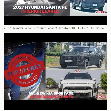
2027 Hyundai Santa Fe Interior Leaked! Goodbye DCT, Hello PLEOS Screen!