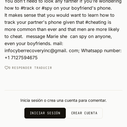
You don't need to look any farther if you're wondering 
how to #track or #spy on your boyfriend's phone.

It makes sense that you would want to learn how to 
track your partner's phone given that #cheating is 
more common than ever and that men are more likely 
to cheat.  message Marie she  can spy on anyone, 
even your boyfriends. mail: 
infocyberrecoveryinc@gmail. com; Whatsapp number: 
+1 7127594675
0
RESPONDER
TRADUCIR
Inicia sesión o crea una cuenta para comentar.
INICIAR SESIÓN
CREAR CUENTA