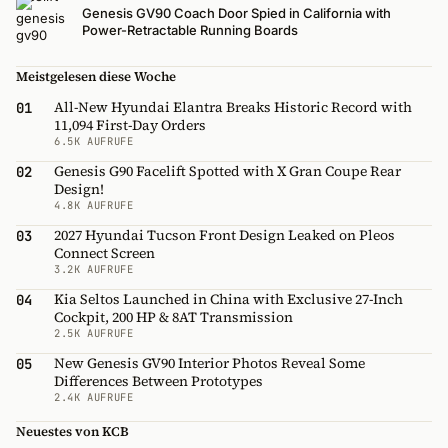
Genesis GV90 Coach Door Spied in California with
Power-Retractable Running Boards
Meistgelesen diese Woche
All-New Hyundai Elantra Breaks Historic Record with
01
11,094 First-Day Orders
6.5K AUFRUFE
Genesis G90 Facelift Spotted with X Gran Coupe Rear
02
Design!
4.8K AUFRUFE
2027 Hyundai Tucson Front Design Leaked on Pleos
03
Connect Screen
3.2K AUFRUFE
Kia Seltos Launched in China with Exclusive 27-Inch
04
Cockpit, 200 HP & 8AT Transmission
2.5K AUFRUFE
New Genesis GV90 Interior Photos Reveal Some
05
Differences Between Prototypes
2.4K AUFRUFE
Neuestes von KCB