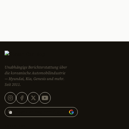
Unabhängige Berichterstattung über
die koreanische Automobilindustrie
— Hyundai, Kia, Genesis und mehr.
Seit 2011.
Korean Car Blog hinzufügen zu
REDAKTION