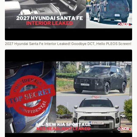
2027 Hyundai Santa Fe Interior Leaked! Goodbye DCT, Hello PLEOS Screen!