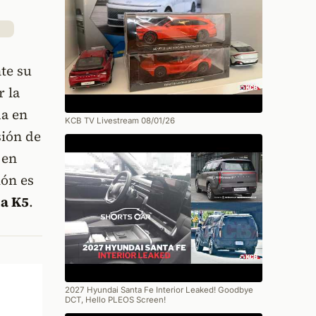
te su
r la
da en
KCB TV Livestream 08/01/26
sión de
 en
ión es
ia K5
.
2027 Hyundai Santa Fe Interior Leaked! Goodbye
DCT, Hello PLEOS Screen!