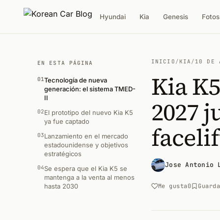
Hyundai
Kia
Genesis
Fotos
INICIO
/
KIA
/
10 DE 
EN ESTA PÁGINA
Kia K5
01
Tecnología de nueva
generación: el sistema TMED-
II
2027 j
02
El prototipo del nuevo Kia K5
ya fue captado
facelif
03
Lanzamiento en el mercado
estadounidense y objetivos
estratégicos
Jose Antonio 
04
Se espera que el Kia K5 se
mantenga a la venta al menos
hasta 2030
Me gusta
0
Guard