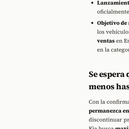
Lanzamiento
oficialment
Objetivo de 
los vehículo
ventas
en Es
en la catego
Se espera 
menos has
Con la confirma
permanezca en
discontinuar p
Kia busca
maxi