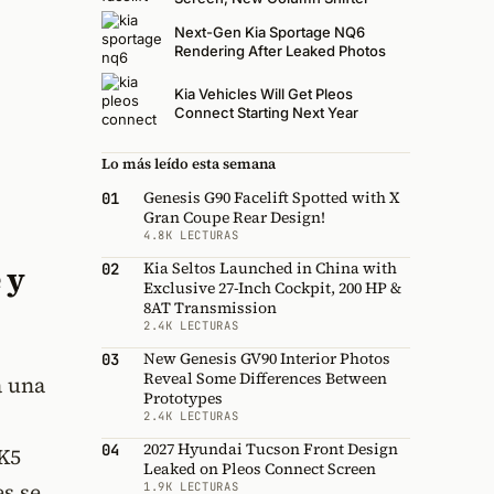
Next-Gen Kia Sportage NQ6
Rendering After Leaked Photos
Kia Vehicles Will Get Pleos
Connect Starting Next Year
Lo más leído esta semana
Genesis G90 Facelift Spotted with X
01
Gran Coupe Rear Design!
4.8K LECTURAS
Kia Seltos Launched in China with
 y
02
Exclusive 27-Inch Cockpit, 200 HP &
8AT Transmission
2.4K LECTURAS
New Genesis GV90 Interior Photos
03
Reveal Some Differences Between
a una
Prototypes
2.4K LECTURAS
2027 Hyundai Tucson Front Design
04
 K5
Leaked on Pleos Connect Screen
es se
1.9K LECTURAS