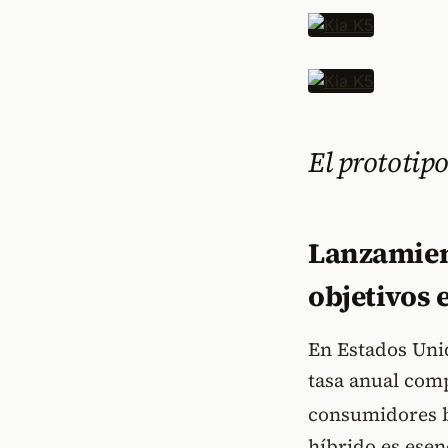
El prototip
Lanzamien
objetivos 
En Estados Uni
tasa anual com
consumidores bu
híbrido es esen