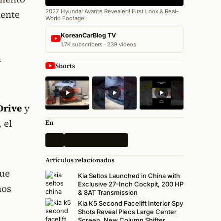
2027 Hyundai Avante Revealed! First Look & Real-
mente
World Footage
KoreanCarBlog TV
1.7K subscribers · 239 videos
a
Shorts
Drive
y
 el
En
Kia
Todas las Noticias
Artículos relacionados
que
Kia Seltos Launched in China with
Exclusive 27-Inch Cockpit, 200 HP
nos
& 8AT Transmission
Kia K5 Second Facelift Interior Spy
Shots Reveal Pleos Large Center
Screen, New Column Shifter