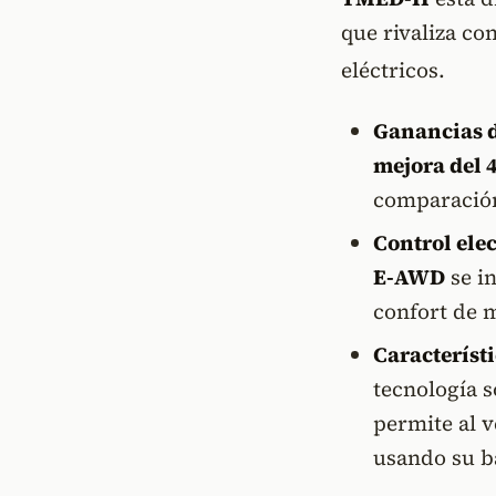
que rivaliza co
eléctricos
.
Ganancias d
mejora del 
comparación
Control ele
E-AWD
se in
confort de 
Característ
tecnología 
permite al v
usando su ba