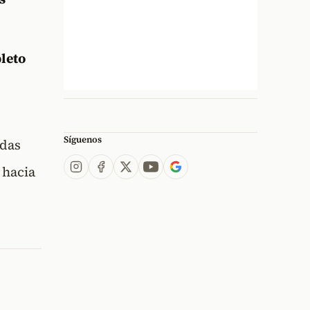
leto
Síguenos
idas
 hacia