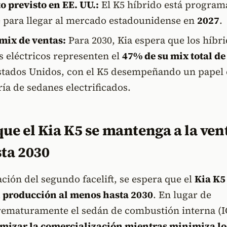
 previsto en EE. UU.:
El K5 híbrido está progra
e para llegar al mercado estadounidense en
2027
.
mix de ventas:
Para 2030, Kia espera que los híbri
s eléctricos representen el
47% de su mix total de
tados Unidos, con el K5 desempeñando un papel 
ría de sedanes electrificados.
que el Kia K5 se mantenga a la vent
ta 2030
ción del segundo facelift, se espera que el
Kia K5
 producción al menos hasta 2030
. En lugar de
rematuramente el sedán de combustión interna (I
mizar la comercialización mientras minimiza lo