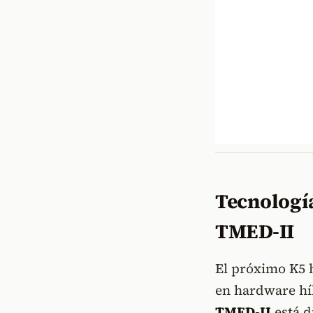
Tecnología
TMED-II
El próximo K5 h
en hardware hí
TMED-II
está d