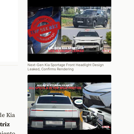
Next-Gen Kia Sportage Front Headlight Design
Leaked, Confirms Rendering
de Kia
triz
miento