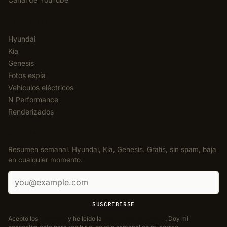
CATEGORÍAS
Hyundai
Kia
Genesis
Fotos espía
Vehículos eléctricos
N Performance
Renderizados
BOLETÍN
Resumen semanal. Hyundai, Kia, Genesis. Gratis, sin spam, baja
en cualquier momento.
Correo electrónico
SUSCRIBIRSE
Acepto los
Términos
y he leído la
Política de privacidad
. Doy mi