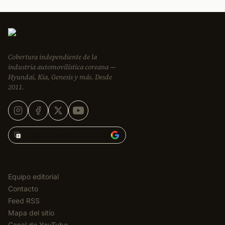
Cobertura independiente de la
industria automovilística coreana —
Hyundai, Kia, Genesis y más. Desde
2011.
Agregar Korean Car Blog en
EDITORIAL
Equipo editorial
Contacto
Feed RSS
Mapa del sitio
Canal de YouTube