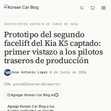
INICIO
/
FOTOS ESPÍA
/
8 DE JUNIO DE 2026
Prototipo del segundo
facelift del Kia K5 captado:
primer vistazo a los pilotos
traseros de producción
Jose Antonio Lopez
·
8 de junio de 2026
Me gusta
0
Guardar
Compartir
Agregar Korean Car Blog en
Agrega Korean Car Blog a tus
fuentes preferidas en Google