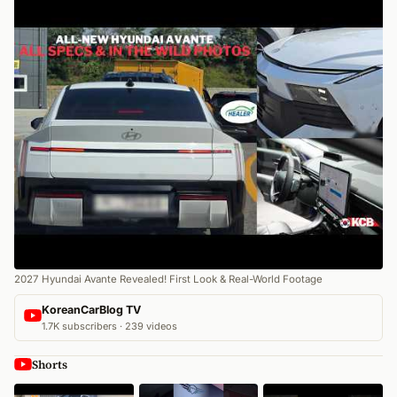
2027 Hyundai Avante Revealed! First Look & Real-World Footage
KoreanCarBlog TV
1.7K subscribers · 239 videos
Shorts