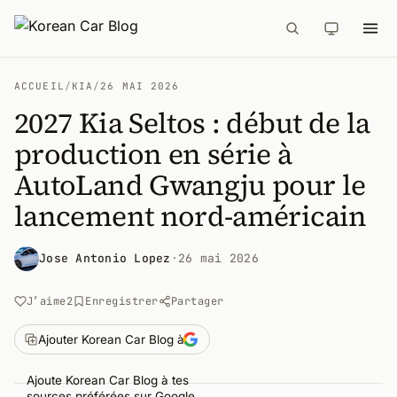
ACCUEIL
/
KIA
/
26 MAI 2026
2027 Kia Seltos : début de la
production en série à
AutoLand Gwangju pour le
lancement nord-américain
Jose Antonio Lopez
·
26 mai 2026
J’aime
2
Enregistrer
Partager
Ajouter Korean Car Blog à
Ajoute Korean Car Blog à tes
sources préférées sur Google