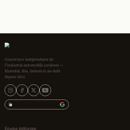
Couverture indépendante de
l’industrie automobile coréenne —
Hyundai, Kia, Genesis et au-delà.
Depuis 2011.
Ajouter Korean Car Blog à
RÉDACTION
Équipe éditoriale