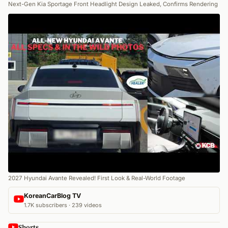
Next-Gen Kia Sportage Front Headlight Design Leaked, Confirms Rendering
2027 Hyundai Avante Revealed! First Look & Real-World Footage
KoreanCarBlog TV
1.7K subscribers · 239 videos
Shorts