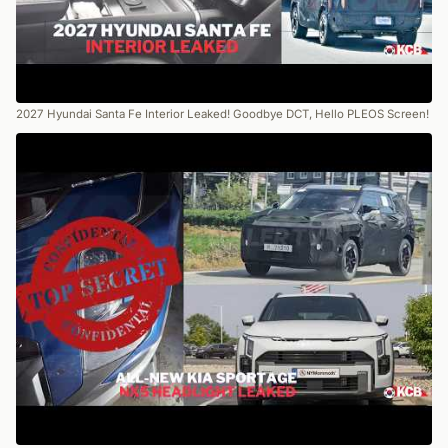
2027 Hyundai Santa Fe Interior Leaked! Goodbye DCT, Hello PLEOS Screen!