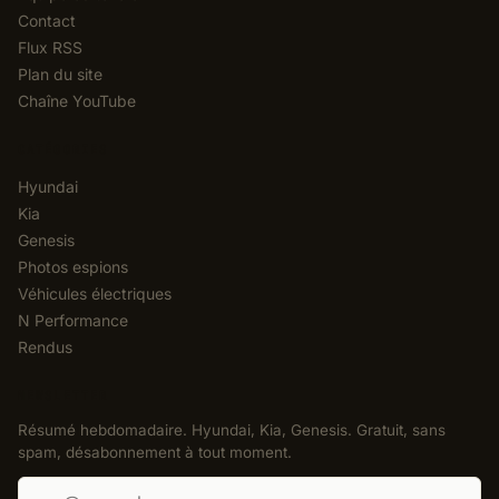
Contact
Flux RSS
Plan du site
Chaîne YouTube
CATÉGORIES
Hyundai
Kia
Genesis
Photos espions
Véhicules électriques
N Performance
Rendus
NEWSLETTER
Résumé hebdomadaire. Hyundai, Kia, Genesis. Gratuit, sans
spam, désabonnement à tout moment.
Adresse e-mail