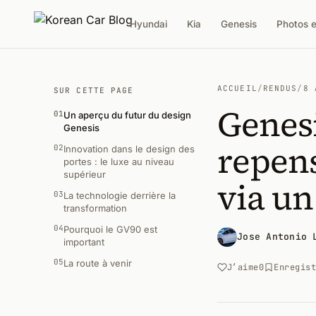
Hyundai
Kia
Genesis
Photos 
ACCUEIL
/
RENDUS
/
8 
SUR CETTE PAGE
Genesi
01
Un aperçu du futur du design
Genesis
repens
02
Innovation dans le design des
portes : le luxe au niveau
supérieur
via un
03
La technologie derrière la
transformation
04
Pourquoi le GV90 est
Jose Antonio 
important
05
La route à venir
J’aime
0
Enregis