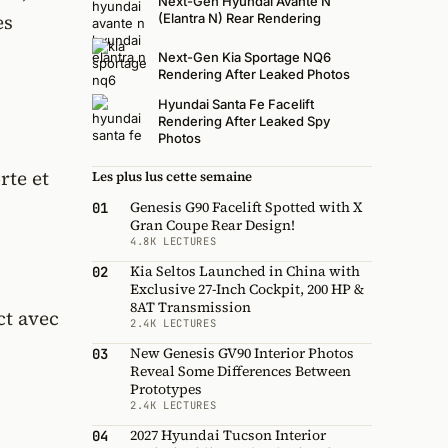
Next-Gen Hyundai Avante N
es
(Elantra N) Rear Rendering
Next-Gen Kia Sportage NQ6
Rendering After Leaked Photos
Hyundai Santa Fe Facelift
Rendering After Leaked Spy
Photos
rte et
Les plus lus cette semaine
Genesis G90 Facelift Spotted with X
01
Gran Coupe Rear Design!
4.8K LECTURES
Kia Seltos Launched in China with
02
Exclusive 27-Inch Cockpit, 200 HP &
8AT Transmission
ct avec
2.4K LECTURES
New Genesis GV90 Interior Photos
03
Reveal Some Differences Between
Prototypes
2.4K LECTURES
2027 Hyundai Tucson Interior
04