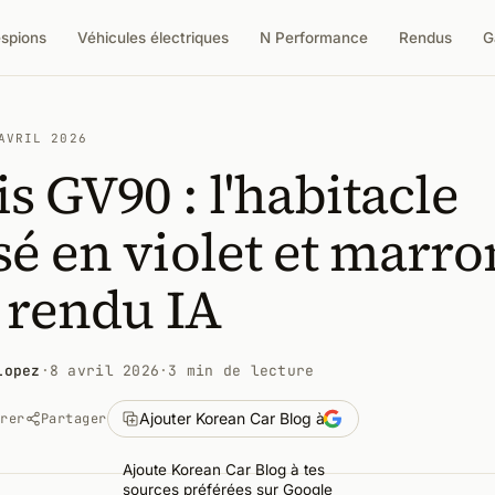
espions
Véhicules électriques
N Performance
Rendus
G
AVRIL 2026
s GV90 : l'habitacle
é en violet et marro
 rendu IA
Lopez
·
8 avril 2026
·
3 min de lecture
Ajouter Korean Car Blog à
trer
Partager
Ajoute Korean Car Blog à tes
sources préférées sur Google