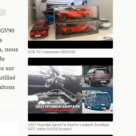
s GV90
s
n, nous
KCB TV Livestream 08/01/26
de
vu sur
tilisé
aitons
2027 Hyundai Santa Fe Interior Leaked! Goodbye
DCT, Hello PLEOS Screen!