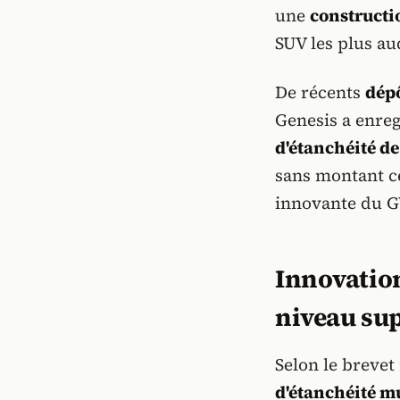
une
constructi
SUV les plus a
De récents
dépô
Genesis a enreg
d'étanchéité de
sans montant ce
innovante du G
Innovation
niveau su
Selon le breve
d'étanchéité m