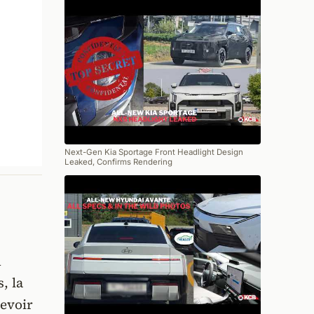
Next-Gen Kia Sportage Front Headlight Design
Leaked, Confirms Rendering
u
, la
revoir