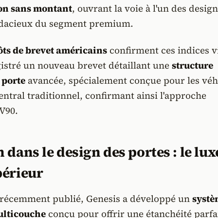
on sans montant
, ouvrant la voie à l'un des desig
udacieux du segment premium.
ts de brevet américains
confirment ces indices v
istré un nouveau brevet détaillant une
structure
 porte
avancée, spécialement conçue pour les véh
ntral traditionnel, confirmant ainsi l'approche
V90.
 dans le design des portes : le lux
périeur
t récemment publié, Genesis a développé un
systè
ulticouche
conçu pour offrir une étanchéité parfa