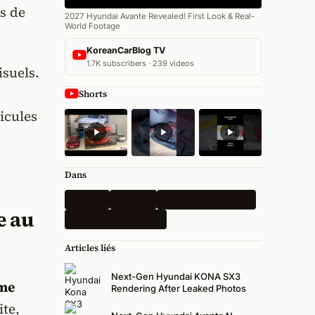
ns de
2027 Hyundai Avante Revealed! First Look & Real-
World Footage
KoreanCarBlog TV
1.7K subscribers · 239 videos
isuels.
Shorts
icules
Dans
Rendus
Genesis
Toutes les actualités
e au
Véhicules électriques
Articles liés
Next-Gen Hyundai KONA SX3
me
Rendering After Leaked Photos
ite,