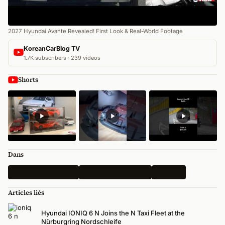
2027 Hyundai Avante Revealed! First Look & Real-World Footage
KoreanCarBlog TV
1.7K subscribers · 239 videos
Shorts
Dans
Toutes les actualités
Véhicules électriques
Hyundai
Articles liés
Hyundai IONIQ 6 N Joins the N Taxi Fleet at the
Nürburgring Nordschleife