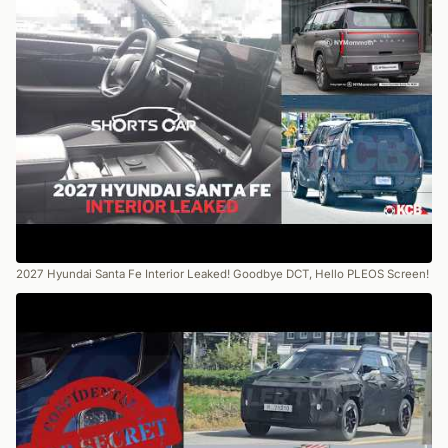
2027 Hyundai Santa Fe Interior Leaked! Goodbye DCT, Hello PLEOS Screen!