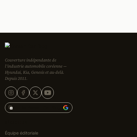
Couverture indépendante de
l’industrie automobile coréenne —
Hyundai, Kia, Genesis et au-delà.
Depuis 2011.
Ajouter Korean Car Blog à
RÉDACTION
Équipe éditoriale