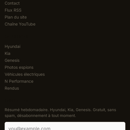
Contact
Flux RSS
Plan du site
Chaîne YouTube
CATÉGORIES
Hyundai
Kia
Genesis
Photos espions
Véhicules électriques
N Performance
Rendus
NEWSLETTER
Résumé hebdomadaire. Hyundai, Kia, Genesis. Gratuit, sans
spam, désabonnement à tout moment.
Adresse e-mail