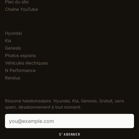
Plan du site
Chaîne YouTube
CATÉGORIES
Hyundai
Kia
Genesis
Photos espions
Véhicules électriques
N Performance
Rendus
NEWSLETTER
Résumé hebdomadaire. Hyundai, Kia, Genesis. Gratuit, sans
spam, désabonnement à tout moment.
Adresse e-mail
S’ABONNER