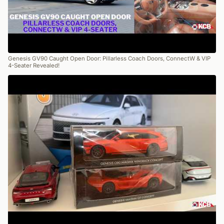
Genesis GV90 Caught Open Door: Pillarless Coach Doors, ConnectW & VIP
4-Seater Revealed!