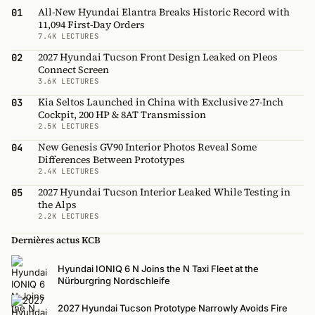
All-New Hyundai Elantra Breaks Historic Record with
01
11,094 First-Day Orders
7.4K LECTURES
2027 Hyundai Tucson Front Design Leaked on Pleos
02
Connect Screen
3.6K LECTURES
Kia Seltos Launched in China with Exclusive 27-Inch
03
Cockpit, 200 HP & 8AT Transmission
2.5K LECTURES
New Genesis GV90 Interior Photos Reveal Some
04
Differences Between Prototypes
2.4K LECTURES
2027 Hyundai Tucson Interior Leaked While Testing in
05
the Alps
2.2K LECTURES
Dernières actus KCB
Hyundai IONIQ 6 N Joins the N Taxi Fleet at the
Nürburgring Nordschleife
2027 Hyundai Tucson Prototype Narrowly Avoids Fire