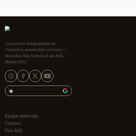
Couverture indépendante de
l’industrie automobile coréenne —
Hyundai, Kia, Genesis et au-delà.
Depuis 2011.
Ajouter Korean Car Blog à
RÉDACTION
Équipe éditoriale
Contact
Flux RSS