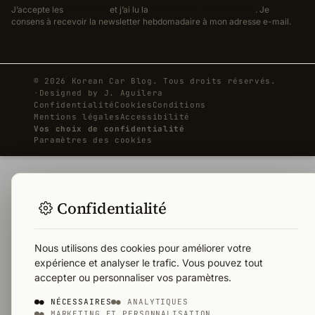
J’accepte les
Conditions
et j’ai lu la
Politique de confidentialité
. Je
consens à recevoir la newsletter hebdomadaire à mon adresse e-mail.
© 2026 Korean Car Blog. Tous droits réservés.
·
Designed by
J. Aguilera
Confidentialité
Cookies
Conditions
Mentions légales
Accessibilité
Vos choix de confidentialité
Paramètres des cookies
Confidentialité
Nous utilisons des cookies pour améliorer votre
expérience et analyser le trafic. Vous pouvez tout
accepter ou personnaliser vos paramètres.
● NÉCESSAIRES
● ANALYTIQUES
● MARKETING ET PERSONNALISATION