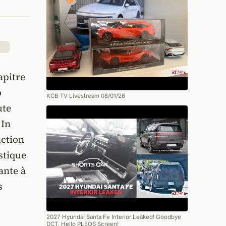
apitre
o
KCB TV Livestream 08/01/26
ute
 In
uction
stique
ante à
s
2027 Hyundai Santa Fe Interior Leaked! Goodbye
DCT, Hello PLEOS Screen!