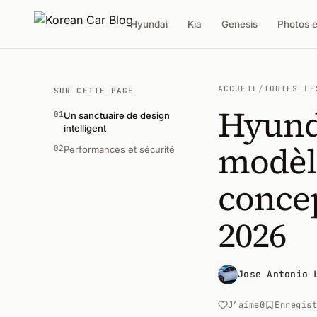
Hyundai
Kia
Genesis
Photos 
ACCUEIL
/
TOUTES LE
SUR CETTE PAGE
Hyunda
01
Un sanctuaire de design
intelligent
modèl
02
Performances et sécurité
concep
2026
Jose Antonio 
J’aime
0
Enregis