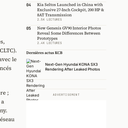
Kia Seltos Launched in China with
04
Exclusive 27-Inch Cockpit, 200 HP &
8AT Transmission
2.5K LECTURES
New Genesis GV90 Interior Photos
05
Reveal Some Differences Between
Prototypes
s,
2.4K LECTURES
CLTC).
Dernières actus KCB
avec le
Next-Gen Hyundai KONA SX3
ancés
Rendering After Leaked Photos
re ;
ADVERTISEMENT
 a
ny.
réseau