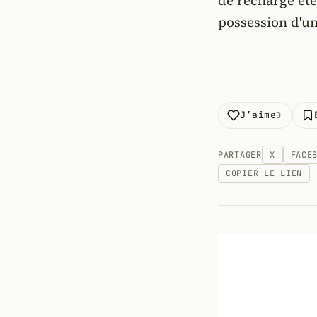
de recharge éte
possession d'u
J’aime
0
PARTAGER
X
FACE
COPIER LE LIEN