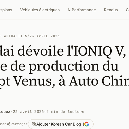
espions
Véhicules électriques
N Performance
Rendus
G
S ACTUALITÉS
/
23 AVRIL 2026
i dévoile l'IONIQ V,
e de production du
t Venus, à Auto Chi
Lopez
·
23 avril 2026
·
2 min de lecture
Ajouter Korean Car Blog à
trer
Partager