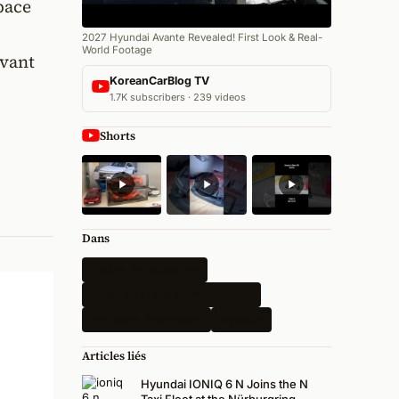
pace
2027 Hyundai Avante Revealed! First Look & Real-
World Footage
avant
KoreanCarBlog TV
1.7K subscribers · 239 videos
Shorts
Dans
Toutes les actualités
Salon de l'Auto de Pékin 2026
Véhicules électriques
Hyundai
Articles liés
Hyundai IONIQ 6 N Joins the N