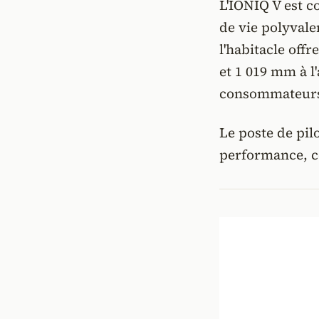
L'IONIQ V est c
de vie polyval
l'habitacle off
et 1 019 mm à l
consommateurs c
Le poste de pil
performance, 