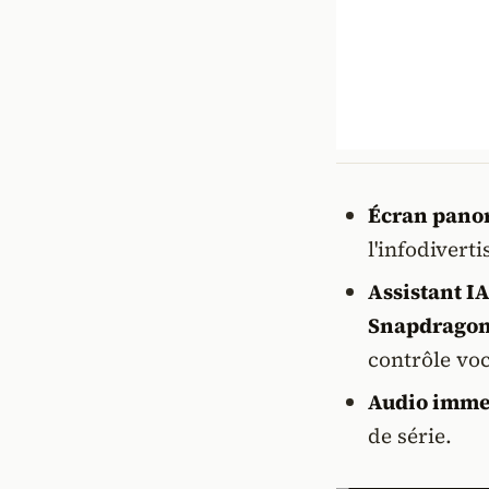
Écran panor
l'infodivert
Assistant IA
Snapdragon
contrôle voca
Audio immer
de série.