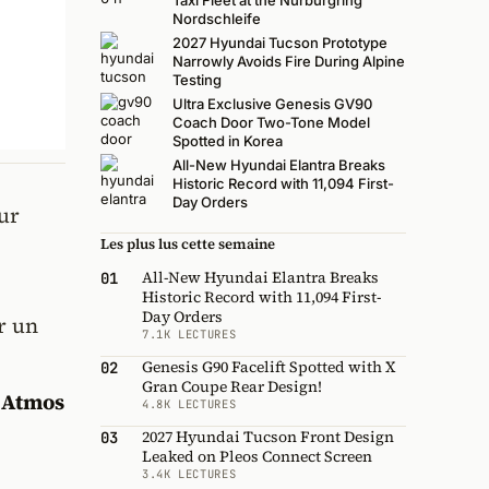
Taxi Fleet at the Nürburgring
Nordschleife
2027 Hyundai Tucson Prototype
Narrowly Avoids Fire During Alpine
Testing
Ultra Exclusive Genesis GV90
Coach Door Two-Tone Model
Spotted in Korea
All-New Hyundai Elantra Breaks
Historic Record with 11,094 First-
Day Orders
ur
Les plus lus cette semaine
All-New Hyundai Elantra Breaks
01
Historic Record with 11,094 First-
Day Orders
r un
7.1K LECTURES
Genesis G90 Facelift Spotted with X
02
Gran Coupe Rear Design!
 Atmos
4.8K LECTURES
2027 Hyundai Tucson Front Design
03
Leaked on Pleos Connect Screen
3.4K LECTURES