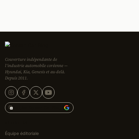
Couverture indépendante de
l’industrie automobile coréenne —
Hyundai, Kia, Genesis et au-delà.
Depuis 2011.
Ajouter Korean Car Blog à
RÉDACTION
Équipe éditoriale