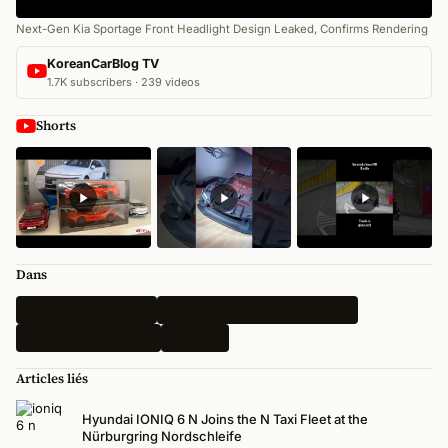
Next-Gen Kia Sportage Front Headlight Design Leaked, Confirms Rendering
KoreanCarBlog TV
1.7K subscribers · 239 videos
Shorts
Dans
Toutes les actualités
Salon de l'Auto de Pékin 2026
Véhicules électriques
Hyundai
Articles liés
Hyundai IONIQ 6 N Joins the N Taxi Fleet at the
Nürburgring Nordschleife