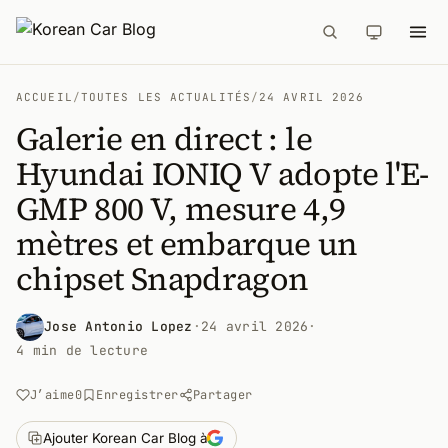
ACCUEIL
/
TOUTES LES ACTUALITÉS
/
24 AVRIL 2026
Galerie en direct : le
Hyundai IONIQ V adopte l'E-
GMP 800 V, mesure 4,9
mètres et embarque un
chipset Snapdragon
Jose Antonio Lopez
·
24 avril 2026
·
4 min de lecture
J’aime
0
Enregistrer
Partager
Ajouter Korean Car Blog à