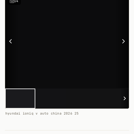
14
hyundai ioniq v auto china 2026 25