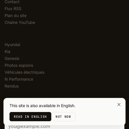
Contact
Flux RSS
Plan du site
Chaîne YouTube
CATÉGORIES
Hyundai
Kia
Genesis
Photos espions
Véhicules électriques
N Performance
Rendus
NEWSLETTER
This site is also available in English.
Résumé hebdomadaire. Hyundai, Kia, Genesis. Gratuit, sans
spam, désabonnement à tout moment.
READ IN ENGLISH
NOT NOW
Adresse e-mail