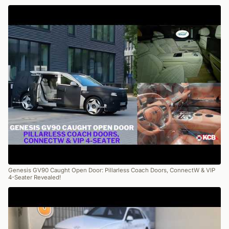
Genesis GV90 Caught Open Door: Pillarless Coach Doors, ConnectW & VIP
4-Seater Revealed!