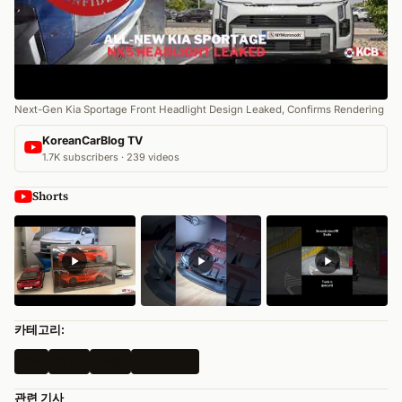
Next-Gen Kia Sportage Front Headlight Design Leaked, Confirms Rendering
KoreanCarBlog TV
1.7K subscribers · 239 videos
Shorts
카테고리:
Kia
최신
유럽
모든 뉴스
관련 기사