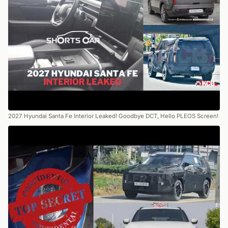
2027 Hyundai Santa Fe Interior Leaked! Goodbye DCT, Hello PLEOS Screen!