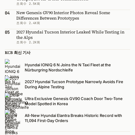
조회수 2.5K회
New Genesis GV90 Interior Photos Reveal Some
04
Differences Between Prototypes
조회수 2.4K회
2027 Hyundai Tucson Interior Leaked While Testing in
05
the Alps
조회수 2.2K회
KCB 최신 기사
Hyundai IONIQ 6 N Joins the N Taxi Fleet at the
Nürburgring Nordschleife
2027 Hyundai Tucson Prototype Narrowly Avoids Fire
During Alpine Testing
Ultra Exclusive Genesis GV90 Coach Door Two-Tone
Model Spotted in Korea
All-New Hyundai Elantra Breaks Historic Record with
11,094 First-Day Orders