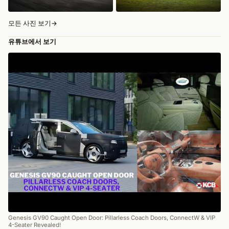
모든 사진 보기
→
유튜브에서 보기
Genesis GV90 Caught Open Door: Pillarless Coach Doors, ConnectW & VIP
4-Seater Revealed!