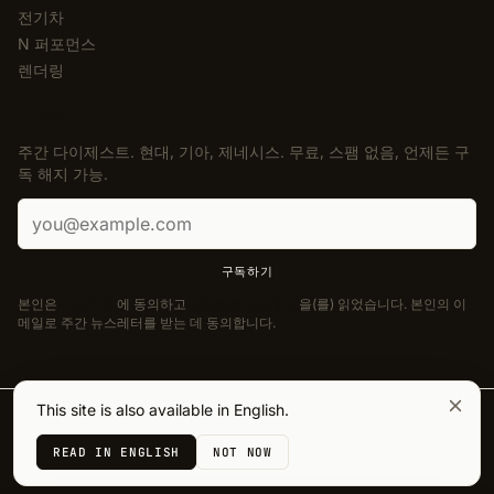
전기차
N 퍼포먼스
렌더링
뉴스레터
주간 다이제스트. 현대, 기아, 제네시스. 무료, 스팸 없음, 언제든 구
독 해지 가능.
이메일 주소
구독하기
본인은
이용약관
에 동의하고
개인정보 처리방침
을(를) 읽었습니다. 본인의 이
메일로 주간 뉴스레터를 받는 데 동의합니다.
This site is also available in English.
© 2026 Korean Car Blog. 모든 권리 보유.
·
Designed by
J. Aguilera
READ IN ENGLISH
NOT NOW
개인정보 처리방침
쿠키
이용약관
법적 정보
접근성
개인정보 선택 사항
쿠키 설정