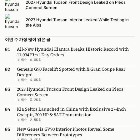
2027 Hyundai Tucson Front Design Leaked on Pleos
Connect Screen
2027 Hyundai Tucson Interior Leaked While Testing in
the Alps
이번 주 가장 많이 읽은 글
All-New Hyundai Elantra Breaks Historic Record with
01
11,094 First-Day Orders
조회수 6.8K회
Genesis G90 Facelift Spotted with X Gran Coupe Rear
02
Design!
조회수 4.8K회
2027 Hyundai Tucson Front Design Leaked on Pleos
03
Connect Screen
조회수 3.2K회
Kia Seltos Launched in China with Exclusive 27-Inch
04
Cockpit, 200 HP & 8AT Transmission
조회수 2.5K회
New Genesis GV90 Interior Photos Reveal Some
05
Differences Between Prototypes
조회수 2.4K회