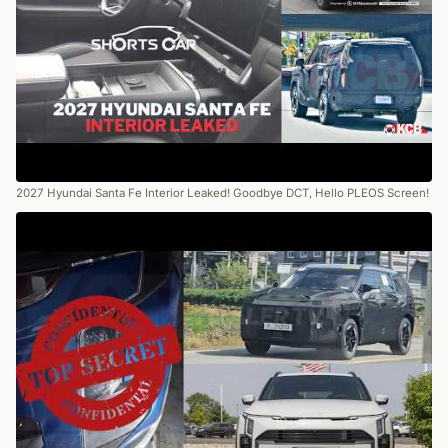
2027 Hyundai Santa Fe Interior Leaked! Goodbye DCT, Hello PLEOS Screen!