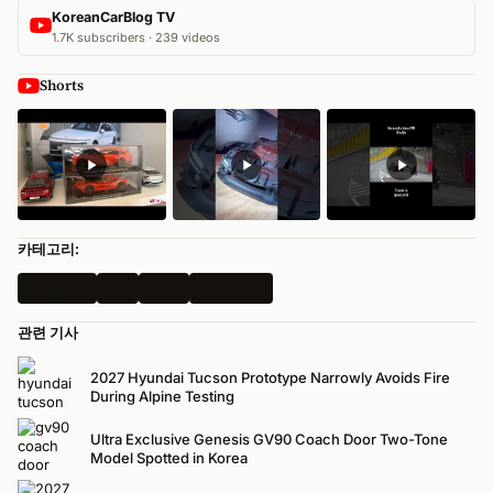
KoreanCarBlog TV
1.7K subscribers · 239 videos
Shorts
카테고리:
스파이샷
Kia
최신
모든 뉴스
관련 기사
2027 Hyundai Tucson Prototype Narrowly Avoids Fire
During Alpine Testing
Ultra Exclusive Genesis GV90 Coach Door Two-Tone
Model Spotted in Korea