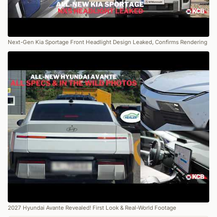
Next-Gen Kia Sportage Front Headlight Design Leaked, Confirms Rendering
2027 Hyundai Avante Revealed! First Look & Real-World Footage