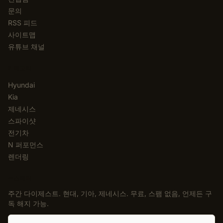
문의
RSS 피드
사이트맵
유튜브 채널
카테고리
Hyundai
Kia
제네시스
스파이샷
전기차
N 퍼포먼스
렌더링
뉴스레터
주간 다이제스트. 현대, 기아, 제네시스. 무료, 스팸 없음, 언제든 구
독 해지 가능.
이메일 주소