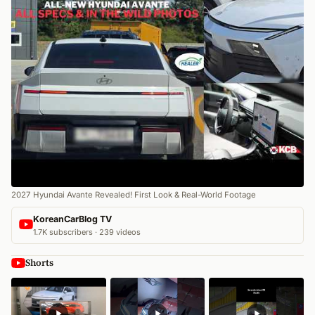
2027 Hyundai Avante Revealed! First Look & Real-World Footage
KoreanCarBlog TV
1.7K subscribers · 239 videos
Shorts