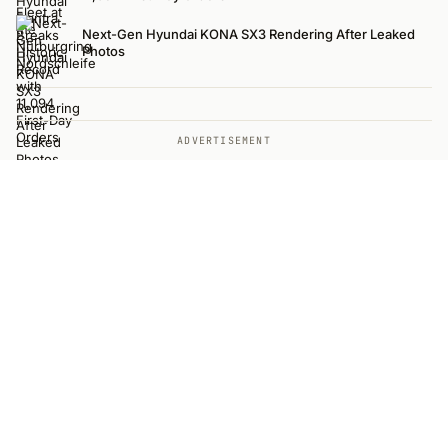
Next-Gen Hyundai KONA SX3 Rendering After Leaked
Photos
ADVERTISEMENT