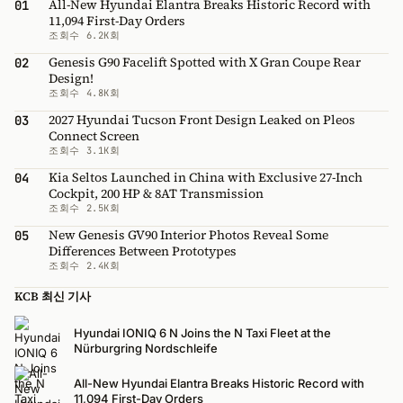
All-New Hyundai Elantra Breaks Historic Record with
01
11,094 First-Day Orders
조회수 6.2K회
Genesis G90 Facelift Spotted with X Gran Coupe Rear
02
Design!
조회수 4.8K회
2027 Hyundai Tucson Front Design Leaked on Pleos
03
Connect Screen
조회수 3.1K회
Kia Seltos Launched in China with Exclusive 27-Inch
04
Cockpit, 200 HP & 8AT Transmission
조회수 2.5K회
New Genesis GV90 Interior Photos Reveal Some
05
Differences Between Prototypes
조회수 2.4K회
KCB 최신 기사
Hyundai IONIQ 6 N Joins the N Taxi Fleet at the
Nürburgring Nordschleife
All-New Hyundai Elantra Breaks Historic Record with
11,094 First-Day Orders