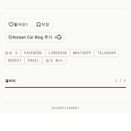
좋아요
저장
0
Korean Car Blog 추가 →
공유
X
FACEBOOK
LINKEDIN
WHATSAPP
TELEGRAM
REDDIT
EMAIL
링크 복사
갤러리
1
/
3
3
ADVERTISEMENT