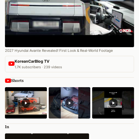
2027 Hyundai Avante Revealed! First Look & Real-World Footage
KoreanCarBlog TV
1.7K subscribers · 239 videos
Shorts
In
Renderings
Alle Nachrichten
Hyundai