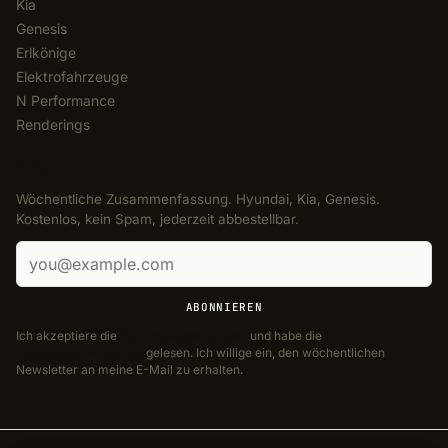
Kia
Genesis
Erlkönige
Elektrofahrzeuge
N Performance
Renderings
NEWSLETTER
Wöchentliche Zusammenfassung. Hyundai, Kia, Genesis.
Kostenlos, kein Spam, jederzeit abbestellbar.
E-Mail-Adresse
ABONNIEREN
Ich akzeptiere die
Nutzungsbedingungen
und habe die
Datenschutzerklärung
gelesen. Ich willige ein, den wöchentlichen
Newsletter an meine E-Mail zu erhalten.