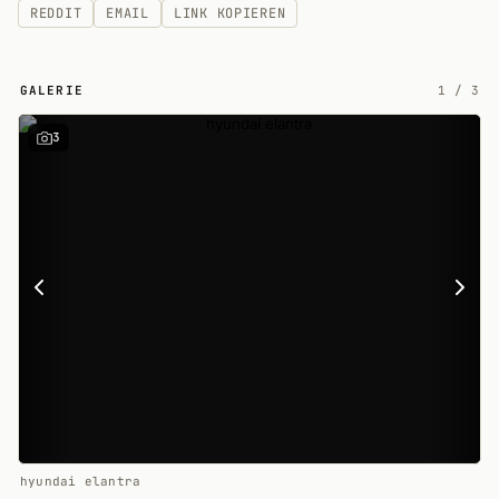
REDDIT
EMAIL
LINK KOPIEREN
GALERIE
1
/
3
3
hyundai elantra