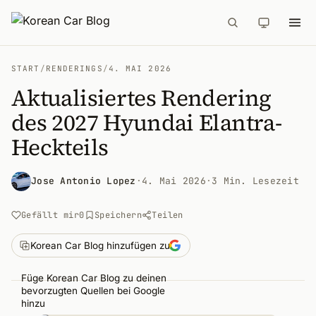
START
/
RENDERINGS
/
4. MAI 2026
Aktualisiertes Rendering
des 2027 Hyundai Elantra-
Heckteils
Jose Antonio Lopez
·
4. Mai 2026
·
3 Min. Lesezeit
Gefällt mir
0
Speichern
Teilen
Korean Car Blog hinzufügen zu
Füge Korean Car Blog zu deinen
bevorzugten Quellen bei Google
hinzu