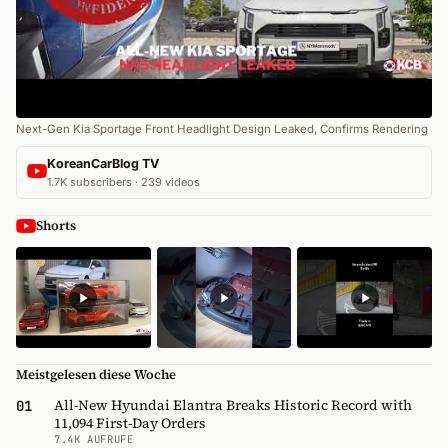
Next-Gen Kia Sportage Front Headlight Design Leaked, Confirms Rendering
KoreanCarBlog TV
1.7K subscribers · 239 videos
Shorts
Meistgelesen diese Woche
All-New Hyundai Elantra Breaks Historic Record with
01
11,094 First-Day Orders
7.4K AUFRUFE