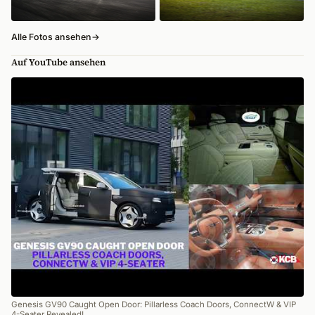
Alle Fotos ansehen
→
Auf YouTube ansehen
Genesis GV90 Caught Open Door: Pillarless Coach Doors, ConnectW & VIP
4-Seater Revealed!