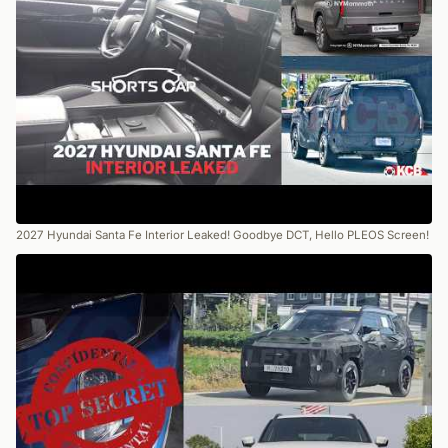
2027 Hyundai Santa Fe Interior Leaked! Goodbye DCT, Hello PLEOS Screen!