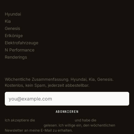
KATEGORIEN
Hyundai
Kia
Genesis
Erlkönige
Elektrofahrzeuge
N Performance
Renderings
NEWSLETTER
Wöchentliche Zusammenfassung. Hyundai, Kia, Genesis.
Kostenlos, kein Spam, jederzeit abbestellbar.
E-Mail-Adresse
ABONNIEREN
Ich akzeptiere die
Nutzungsbedingungen
und habe die
Datenschutzerklärung
gelesen. Ich willige ein, den wöchentlichen
Newsletter an meine E-Mail zu erhalten.