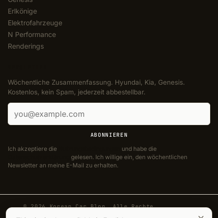
Erlkönige
Elektrofahrzeuge
N Performance
Renderings
NEWSLETTER
Wöchentliche Zusammenfassung. Hyundai, Kia, Genesis.
Kostenlos, kein Spam, jederzeit abbestellbar.
E-Mail-Adresse
ABONNIEREN
Ich akzeptiere die
Nutzungsbedingungen
und habe die
Datenschutzerklärung
gelesen. Ich willige ein, den wöchentlichen
Newsletter an meine E-Mail zu erhalten.
© 2026 Korean Car Blog. Alle Rechte
vorbehalten.