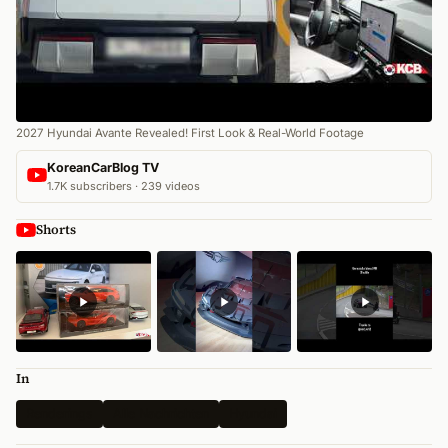
2027 Hyundai Avante Revealed! First Look & Real-World Footage
KoreanCarBlog TV
1.7K subscribers · 239 videos
Shorts
In
Renderings
Alle Nachrichten
Hyundai