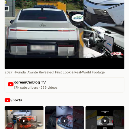
2027 Hyundai Avante Revealed! First Look & Real-World Footage
KoreanCarBlog TV
1.7K subscribers · 239 videos
Shorts