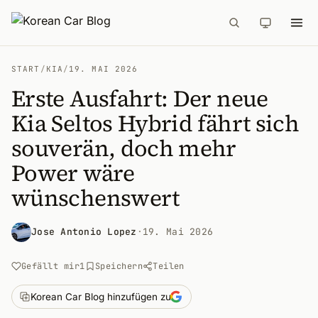
START
/
KIA
/
19. MAI 2026
Erste Ausfahrt: Der neue
Kia Seltos Hybrid fährt sich
souverän, doch mehr
Power wäre
wünschenswert
Jose Antonio Lopez
·
19. Mai 2026
Gefällt mir
1
Speichern
Teilen
Korean Car Blog hinzufügen zu