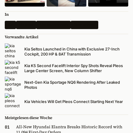
In
Kia
Neueste
Alle Nachrichten
Testberichte
Verwandte Artikel
Kia Seltos Launched in China with Exclusive 27-Inch
Cockpit, 200 HP & 8AT Transmission
Kia K5 Second Facelift Interior Spy Shots Reveal Pleos
Large Center Screen, New Column Shifter
Next-Gen Kia Sportage NQ6 Rendering After Leaked
Photos
Kia Vehicles Will Get Pleos Connect Starting Next Year
Meistgelesen diese Woche
All-New Hyundai Elantra Breaks Historic Record with
01
11,094 First-Day Orders