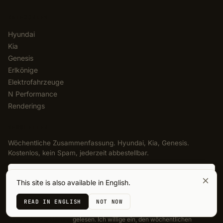
KATEGORIEN
Hyundai
Kia
Genesis
Erlkönige
Elektrofahrzeuge
N Performance
Renderings
NEWSLETTER
Wöchentliche Zusammenfassung. Hyundai, Kia, Genesis.
Kostenlos, kein Spam, jederzeit abbestellbar.
E-Mail-Adresse
This site is also available in English.
ABONNIEREN
READ IN ENGLISH
NOT NOW
Ich akzeptiere die
Nutzungsbedingungen
und habe die
Datenschutzerklärung
gelesen. Ich willige ein, den wöchentlichen