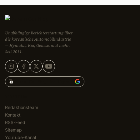
Unabhängige Berichterstattung über
die koreanische Automobilindustrie
— Hyundai, Kia, Genesis und mehr.
Seit 2011.
Korean Car Blog hinzufügen zu
REDAKTION
Redaktionsteam
Kontakt
RSS-Feed
Sitemap
YouTube-Kanal