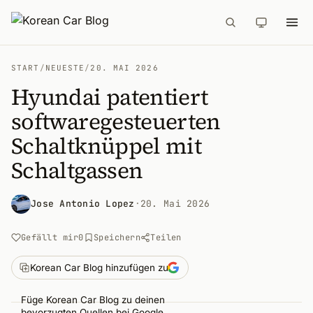
START
/
NEUESTE
/
20. MAI 2026
Hyundai patentiert
softwaregesteuerten
Schaltknüppel mit
Schaltgassen
Jose Antonio Lopez
·
20. Mai 2026
Gefällt mir
0
Speichern
Teilen
Korean Car Blog hinzufügen zu
Füge Korean Car Blog zu deinen
bevorzugten Quellen bei Google