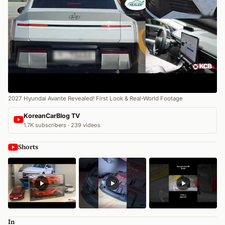
2027 Hyundai Avante Revealed! First Look & Real-World Footage
KoreanCarBlog TV
1.7K subscribers · 239 videos
Shorts
In