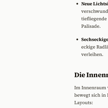
Neue Lichts
verschwunde
tiefliegend
Palisade.
Sechseckige
eckige Radlä
verleihen.
Die Innen
Im Innenraum w
bewegt sich in 
Layouts: