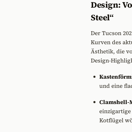
Design: Vo
Steel“
Der Tucson 202
Kurven des akt
Ästhetik, die v
Design-Highlig
Kastenförmi
und eine fl
Clamshell-
einzigartige
Kotflügel w