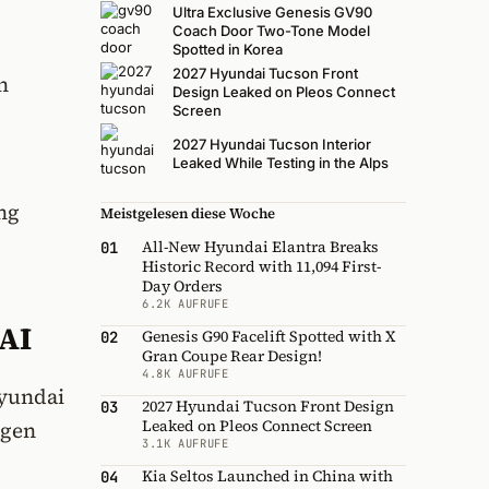
Ultra Exclusive Genesis GV90
Coach Door Two-Tone Model
Spotted in Korea
2027 Hyundai Tucson Front
n
Design Leaked on Pleos Connect
Screen
2027 Hyundai Tucson Interior
Leaked While Testing in the Alps
ng
Meistgelesen diese Woche
All-New Hyundai Elantra Breaks
01
Historic Record with 11,094 First-
Day Orders
6.2K AUFRUFE
 AI
Genesis G90 Facelift Spotted with X
02
Gran Coupe Rear Design!
4.8K AUFRUFE
Hyundai
2027 Hyundai Tucson Front Design
03
Leaked on Pleos Connect Screen
igen
3.1K AUFRUFE
Kia Seltos Launched in China with
04