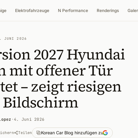
nige
Elektrofahrzeuge
N Performance
Renderings
Galer
. JUNI 2026
rsion 2027 Hyundai
 mit offener Tür
tet – zeigt riesigen
 Bildschirm
Lopez
·
4. Juni 2026
Korean Car Blog hinzufügen zu
eichern
Teilen