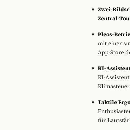
Zwei-Bildsc
Zentral-To
Pleos-Betri
mit einer s
App-Store d
KI-Assistent
KI-Assisten
Klimasteuer
Taktile Erg
Enthusiaste
für Lautstä