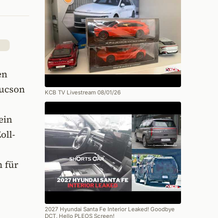
en
Tucson
KCB TV Livestream 08/01/26
ein
oll-
n für
2027 Hyundai Santa Fe Interior Leaked! Goodbye
DCT, Hello PLEOS Screen!