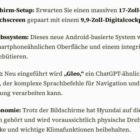
hirm-Setup:
Erwarten Sie einen massiven
17-Zoll
uchscreen
gepaart mit einem
9,9-Zoll-Digitalcock
ebssystem:
Dieses neue Android-basierte System 
martphoneähnlichen Oberfläche und einem integr
ebütieren.
:
Neu eingeführt wird
„Gleo,“
ein ChatGPT-ähnlic
t, der komplexe Sprachbefehle für Navigation und
ung verarbeiten kann.
onomie:
Trotz der Bildschirme hat Hyundai auf di
n gehört und wird voraussichtlich physische Dre
rke und wichtige Klimafunktionen beibehalten.