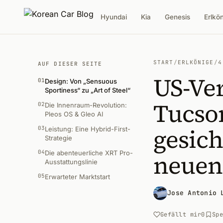
Hyundai
Kia
Genesis
Erlkö
START
/
ERLKÖNIGE
/
4
AUF DIESER SEITE
US-Ve
01
Design: Von „Sensuous
Sportiness“ zu „Art of Steel“
Tucson
02
Die Innenraum-Revolution:
Pleos OS & Gleo AI
gesich
03
Leistung: Eine Hybrid-First-
Strategie
04
Die abenteuerliche XRT Pro-
neuen
Ausstattungslinie
05
Erwarteter Marktstart
Jose Antonio 
Gefällt mir
0
Sp