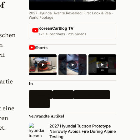
f
2027 Hyundai Avante Revealed! First Look & Real-
World Footage
KoreanCarBlog TV
ischen
1.7K subscribers · 239 videos
n
Shorts
en
artie
In
Erlkönige
Neueste
Alle Nachrichten
Hyundai
 eine
Verwandte Artikel
ren
t.
2027 Hyundai Tucson Prototype
Narrowly Avoids Fire During Alpine
Testing