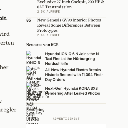
Exclusive 27-Inch Cockpit, 200 HP &
8AT Transmission
-
2.5K AUFRUFE
pit
.
New Genesis GV90 Interior Photos
05
Reveal Some Differences Between
Prototypes
wird
2.4K AUFRUFE
ierten
Neuestes von KCB
Hyundai IONIQ 6 N Joins the N
Taxi Fleet at the Nürburgring
Nordschleife
her
All-New Hyundai Elantra Breaks
Historic Record with 11,094 First-
Day Orders
Next-Gen Hyundai KONA SX3
Rendering After Leaked Photos
e
hregler
ADVERTISEMENT