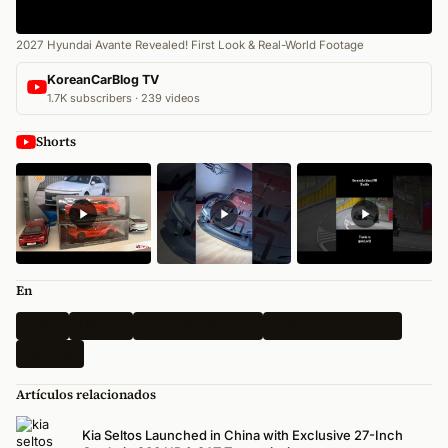
2027 Hyundai Avante Revealed! First Look & Real-World Footage
KoreanCarBlog TV
1.7K subscribers · 239 videos
Shorts
En
China
Últimas
Todas las Noticias
Vehículos eléctricos
Hyundai
Artículos relacionados
Kia Seltos Launched in China with Exclusive 27-Inch