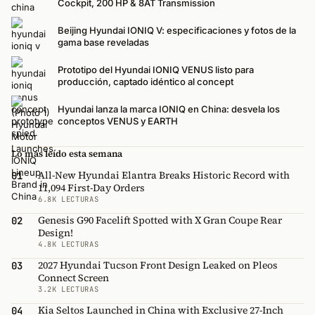
Cockpit, 200 HP & 8AT Transmission
Beijing Hyundai IONIQ V: especificaciones y fotos de la
gama base reveladas
Prototipo del Hyundai IONIQ VENUS listo para
producción, captado idéntico al concept
Hyundai lanza la marca IONIQ en China: desvela los
conceptos VENUS y EARTH
Lo más leído esta semana
All-New Hyundai Elantra Breaks Historic Record with
01
11,094 First-Day Orders
6.8K LECTURAS
Genesis G90 Facelift Spotted with X Gran Coupe Rear
02
Design!
4.8K LECTURAS
2027 Hyundai Tucson Front Design Leaked on Pleos
03
Connect Screen
3.2K LECTURAS
Kia Seltos Launched in China with Exclusive 27-Inch
04